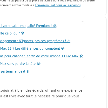
Vous n'êtes pas sûr de la pièce détachée dont vous avez besoin ou si elle
convient à votre modèle ?
Écrivez-nous et nous vous aiderons
i votre salut en qualité Premium ! 🚀
te ce bijou ? 🛠️
changement : N'ignorez pas ces symptômes ! ⚠️
o Max 11 ? Les différences qui comptent 💎
ns pour changer l'écran de votre iPhone 11 Pro Max 🛠️
Max sans perdre la tête 😂
 partenaire idéal 📱
'original à bien des égards, offrant une expérience
l est livré avec tout le nécessaire pour que vous