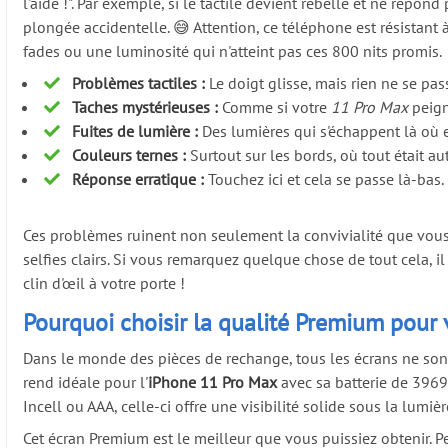
l'aide !". Par exemple, si le tactile devient rebelle et ne rép
plongée accidentelle. 😅 Attention, ce téléphone est résistant à
fades ou une luminosité qui n'atteint pas ces 800 nits promis.
Problèmes tactiles :
Le doigt glisse, mais rien ne se pass
Taches mystérieuses :
Comme si votre
11 Pro Max
peign
Fuites de lumière :
Des lumières qui s'échappent là où e
Couleurs ternes :
Surtout sur les bords, où tout était a
Réponse erratique :
Touchez ici et cela se passe là-bas.
Ces problèmes ruinent non seulement la convivialité que vous 
selfies clairs. Si vous remarquez quelque chose de tout cela, i
clin d'œil à votre porte !
Pourquoi choisir la qualité Premium pour 
Dans le monde des pièces de rechange, tous les écrans ne sont
rend idéale pour l'
iPhone 11 Pro Max
avec sa batterie de 3969
Incell ou AAA, celle-ci offre une visibilité solide sous la lum
Cet écran Premium est le meilleur que vous puissiez obtenir. 