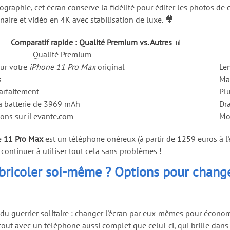
ographie, cet écran conserve la fidélité pour éditer les photos de 
naire et vidéo en 4K avec stabilisation de luxe. 🎥
Comparatif rapide : Qualité Premium vs. Autres
📊
Qualité Premium
sur votre
iPhone 11 Pro Max
original
Le
s
Ma
arfaitement
Plu
la batterie de 3969 mAh
Dr
ions sur iLevante.com
Mo
le
11 Pro Max
est un téléphone onéreux (à partir de 1259 euros à l'é
e continuer à utiliser tout cela sans problèmes !
 bricoler soi-même ? Options pour change
du guerrier solitaire : changer l'écran par eux-mêmes pour économ
tout avec un téléphone aussi complet que celui-ci, qui brille dans