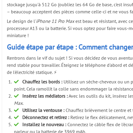
stockage jusqu'à 512 Go (oubliez les 64 Go de base, c'est insu
– beaucoup acceptent des pièces comme celle-ci et ne vous fa
Le design de l'
iPhone 11 Pro Max
est beau et résistant, avec 
processeur A13 ou la batterie. Si vous optez pour faire vous-mê
miniature !
Guide étape par étape : Comment changer 
Rentrons dans le vif du sujet ! Si vous décidez de vous aventu
rend stable pour travailler. Éteignez le téléphone d'abord et 
de l'électricité statique. ⚡
Chauffez les bords :
Utilisez un sèche-cheveux ou un pi
point. Cela ramollit la colle sans endommager la résistanc
Insérez les médiators :
Avec les outils du kit, insérez l
Max
.
Utilisez la ventouse :
Chauffez brièvement le centre et ti
Déconnectez et retirez :
Retirez le flex délicatement, ne
Installez le nouveau :
Connectez le câble flex de l'écra
parleur ou la batterie de 3969 mAh.