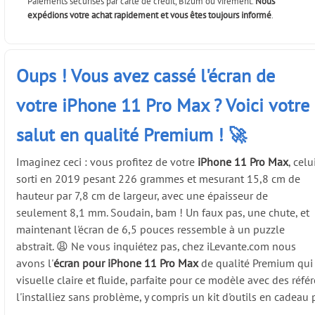
Paiements sécurisés par carte de crédit, Bizum ou virement.
Nous
expédions votre achat rapidement et vous êtes toujours informé
.
Oups ! Vous avez cassé l'écran de
votre iPhone 11 Pro Max ? Voici votre
salut en qualité Premium ! 🚀
Imaginez ceci : vous profitez de votre
iPhone 11 Pro Max
, celu
sorti en 2019 pesant 226 grammes et mesurant 15,8 cm de
hauteur par 7,8 cm de largeur, avec une épaisseur de
seulement 8,1 mm. Soudain, bam ! Un faux pas, une chute, et
maintenant l'écran de 6,5 pouces ressemble à un puzzle
abstrait. 😩 Ne vous inquiétez pas, chez iLevante.com nous
avons l'
écran pour iPhone 11 Pro Max
de qualité Premium qui r
visuelle claire et fluide, parfaite pour ce modèle avec des ré
l'installiez sans problème, y compris un kit d'outils en cadea