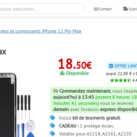
Contact
Suivi
chées et composants iPhone 11 Pro Max
ax
18.
50€
OFFRE LIMI
Disponible
avant 22.90 € (-
4
A
Commandez maintenant
, nous l'exp
aujourd'hui à 13:45
(restent 8 heures 1
minutes 40 secondes)
vous le recevrez
demain
avec livraison
express disponib
Inclut
kit de tournevis gratuit
.
CADEAU :
1 protège-écran.
Valable pour A2218, A2161, A2220