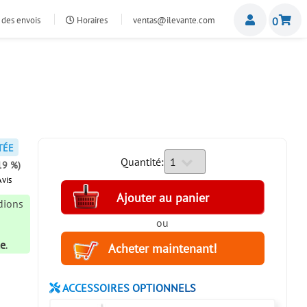
Miemb
 des envois
Horaires
ventas@ilevante.com
0
TÉE
Quantité:
19 %)
vis
édions
8
ou
le
.
ACCESSOIRES OPTIONNELS