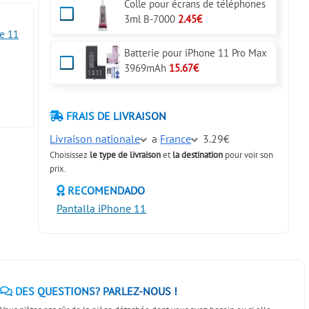
Colle pour écrans de téléphones
3ml B-7000
2.45€
e 11
Batterie pour iPhone 11 Pro Max
3969mAh
15.67€
FRAIS DE LIVRAISON
Livraison nationale
a
France
3.29€
Choisissez
le type de livraison
et
la destination
pour voir son
prix.
RECOMENDADO
Pantalla iPhone 11
DES QUESTIONS? PARLEZ-NOUS !