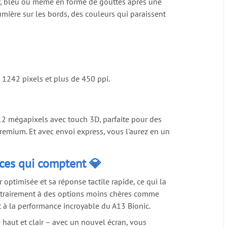
noir, bleu ou même en forme de gouttes après une
lumière sur les bords, des couleurs qui paraissent
x 1242 pixels et plus de 450 ppi.
 12 mégapixels avec touch 3D, parfaite pour des
remium. Et avec envoi express, vous l'aurez en un
nces qui comptent 💎
ptimisée et sa réponse tactile rapide, ce qui la
ontrairement à des options moins chères comme
nt à la performance incroyable du A13 Bionic.
 haut et clair – avec un nouvel écran, vous