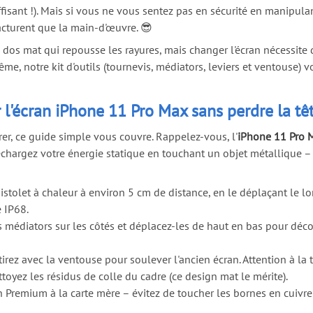
ffisant !). Mais si vous ne vous sentez pas en sécurité en manipul
cturent que la main-d'œuvre. 😎
ce dos mat qui repousse les rayures, mais changer l'écran nécessi
me, notre kit d'outils (tournevis, médiators, leviers et ventouse) v
l'écran iPhone 11 Pro Max sans perdre la tê
rer, ce guide simple vous couvre. Rappelez-vous, l'
iPhone 11 Pro 
déchargez votre énergie statique en touchant un objet métallique –
stolet à chaleur à environ 5 cm de distance, en le déplaçant le 
e IP68.
es médiators sur les côtés et déplacez-les de haut en bas pour déco
rez avec la ventouse pour soulever l'ancien écran. Attention à la tr
ttoyez les résidus de colle du cadre (ce design mat le mérite).
n Premium à la carte mère – évitez de toucher les bornes en cuivre