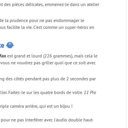
ant des pièces délicates, emmenez-le dans un atelier
te de la prudence pour ne pas endommager le
ous facilite la vie. C'est comme un super-héros en
te 😂
Max
est grand et lourd (226 grammes), mais cela le
 vous ne voudrez pas griller quoi que ce soit avec
long des côtés pendant pas plus de 2 secondes par
ller. Faites-le sur les quatre bords de votre
11 Pro
iple caméra arrière, qui est un bijou !
 pour ne pas interférer avec l'audio double haut-