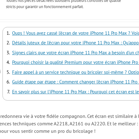
Toutes nos pièces détachées subissent plusieurs contrôles de qualité
stricts pour garantir un fonctionnement parfait.
Oups ! Vous avez cassé l'écran de votre iPhone 11 Pro Max ? Voic
Détails juteux de l'écran pour votre iPhone 11 Pro Max : Qu'appor
Signes clairs que votre écran iPhone 11 Pro Max a besoin d'un 
Pourquoi choisir la qualité Premium pour votre écran iPhone Pr
i
Faire appel à un service technique ou bricoler soi-même ? Optio
Guide étape par étape : Comment changer l'écran iPhone 11 Pro 
En savoir plus sur l'iPhone 11 Pro Max : Pourquoi cet écran est le
edonnera vie à votre fidèle compagnon. Cet écran est similaire à l
férences techniques comme A2218, A2161 ou A2220. Et le meilleur : i
u pour vous sentir comme un pro du bricolage !