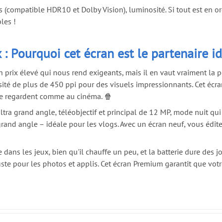
rs (compatible HDR10 et Dolby Vision), luminosité. Si tout est en o
les !
 : Pourquoi cet écran est le partenaire i
 prix élevé qui nous rend exigeants, mais il en vaut vraiment la 
ensité de plus de 450 ppi pour des visuels impressionnants. Cet é
se regardent comme au cinéma. 🍿
ultra grand angle, téléobjectif et principal de 12 MP, mode nuit q
rand angle – idéale pour les vlogs. Avec un écran neuf, vous éditez
ans les jeux, bien qu'il chauffe un peu, et la batterie dure des j
te pour les photos et applis. Cet écran Premium garantit que vot