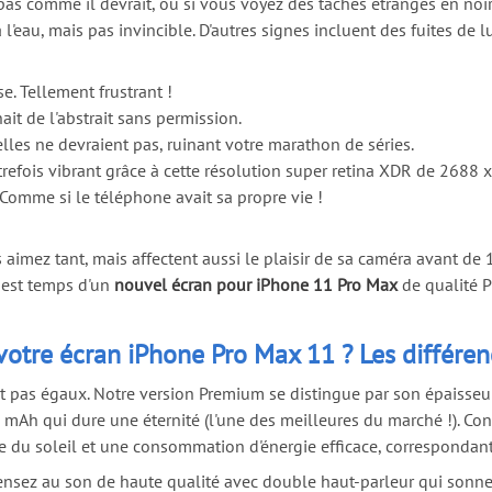
ond pas comme il devrait, ou si vous voyez des taches étranges en 
 l'eau, mais pas invincible. D'autres signes incluent des fuites de 
e. Tellement frustrant !
ait de l'abstrait sans permission.
lles ne devraient pas, ruinant votre marathon de séries.
utrefois vibrant grâce à cette résolution super retina XDR de 2688 
 Comme si le téléphone avait sa propre vie !
aimez tant, mais affectent aussi le plaisir de sa caméra avant de
l est temps d'un
nouvel écran pour iPhone 11 Pro Max
de qualité P
votre écran iPhone Pro Max 11 ? Les différe
 pas égaux. Notre version Premium se distingue par son épaisseur o
 mAh qui dure une éternité (l'une des meilleures du marché !). C
ière du soleil et une consommation d'énergie efficace, corresponda
Pensez au son de haute qualité avec double haut-parleur qui sonne