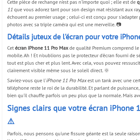
Cette pièce de rechange n'est pas n'importe quoi ; elle est de
q
11
que vous adorez tant pour son design mat résistant aux rayu
échouent au premier usage ; celui-ci est conçu pour s'adapter 
photos avec sa triple caméra qui est une merveille. 📷
Détails juteux de l'écran pour votre iPhon
Cet
écran iPhone 11 Pro Max
de qualité Premium comprend le pa
mobile. Ah ! Et n'oublions pas le protecteur d'écran fourni de
tout est plus cher et plus lent. Avec cela, vous pouvez ressusci
clairement visible même sous le soleil direct. 🌞
Saviez-vous que l'
iPhone 11 Pro Max
est un tank avec une certi
téléphone reste le roi de la durabilité. Et parlant de puissanc
bien qu'il chauffe parfois un peu plus que la normale. Mais a
Signes clairs que votre écran iPhone
⚠️
Parfois, nous pensons qu'une fissure géante est la seule raiso