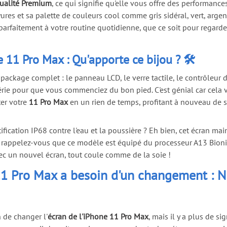
ualité Premium
, ce qui signifie qu'elle vous offre des performances
res et sa palette de couleurs cool comme gris sidéral, vert, arge
parfaitement à votre routine quotidienne, que ce soit pour regarde
e 11 Pro Max : Qu'apporte ce bijou ? 🛠️
ckage complet : le panneau LCD, le verre tactile, le contrôleur d'
 série pour que vous commenciez du bon pied. C'est génial car cela 
ter votre
11 Pro Max
en un rien de temps, profitant à nouveau de sa
fication IP68 contre l'eau et la poussière ? Eh bien, cet écran main
e, rappelez-vous que ce modèle est équipé du processeur A13 Bionic
vec un nouvel écran, tout coule comme de la soie !
 11 Pro Max a besoin d'un changement : 
n de changer l'
écran de l'iPhone 11 Pro Max
, mais il y a plus de s