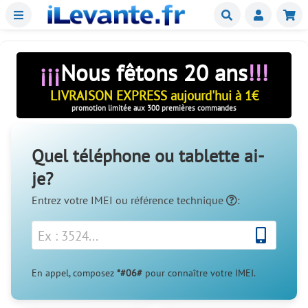
Menu
Buscar
Mie
¡¡¡
Nous fêtons 20 ans
!!!
LIVRAISON EXPRESS aujourd'hui à 1€
promotion limitée aux 300 premières commandes
Quel téléphone ou tablette ai-
je?
Entrez votre IMEI ou
référence technique
:
En appel, composez
*#06#
pour connaître votre IMEI.