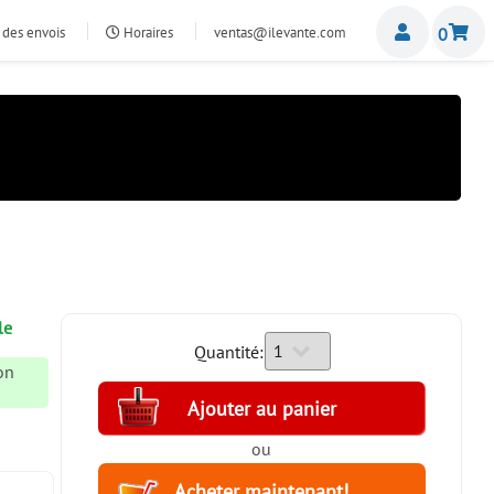
Miemb
 des envois
Horaires
ventas@ilevante.com
0
le
Quantité:
son
ou