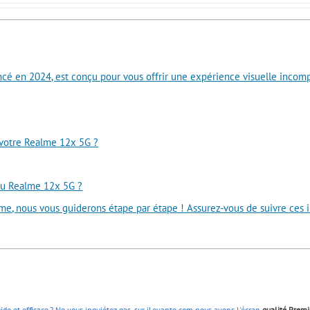
é en 2024, est conçu pour vous offrir une expérience visuelle incompar
 votre Realme 12x 5G ?
 du Realme 12x 5G ?
e, nous vous guiderons étape par étape ! Assurez-vous de suivre ces in
pide et efficace ? Ne vous inquiétez pas, sur iLevante.com nous avons l'écran
qualité Prem