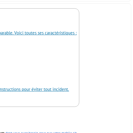
able. Voici toutes ses caractéristiques :
structions pour éviter tout incident.
ium
dont vous avez besoin pour que votre mobile ait