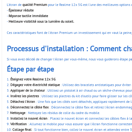
L'écran de
qualité Premium
pour le Realme 12x 5G est l'une des meilleures options d
-
Épaisseur réduite
-
Réponse tactile immédiate
-
Meilleure visibilité sous la lumière du soleil.
Ces caractéristiques font de l'écran Premium un investissement qui en vaut la peine,
Processus d'installation : Comment ch
Si vous avez décidé de changer l'écran par vous-même, nous vous guiderons étape par 
Étape par étape
1.
Éteignez votre Realme
12x 5G
.
2.
Dégagez votre électricité statique
: Utilisez des bracelets antistatiques pour évi
3.
Appliquer de la chaleur
: Utilisez un pistolet à air chaud ou un sèche-cheveux pou
4.
Insérez les plectres
: Utilisez les plectres du kit d'outils pour faire glisser sur les
5.
Détachez l'écran
: Une fois que les côtés sont détachés, appliquez rapidement de l
6.
Déconnectez le câble flex
: Déconnectez le câble flex et retirez l'écran endomma
7.
Nettoyage
: Nettoyez les résidus de colle du cadre du mobile.
8.
Installez le nouvel écran
: Placez le nouvel écran et connectez les câbles flex à la
9.
Vérification
: Allumez le mobile pour vous assurer que l'écran fonctionne correcte
10.
Collage final
: Si tout fonctionne bien, collez le nouvel écran et attendez entre 