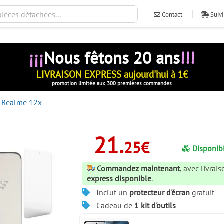
Contact
Suivi
¡¡¡
Nous fêtons 20 ans
!!!
LIVRAISON EXPRESS aujourd'hui à 1€
promotion limitée aux 300 premières commandes
s Realme 12x
21.
25€
Disponib
Commandez maintenant
, avec livrai
express disponible
.
Inclut un
protecteur d'écran
gratuit
Cadeau de
1 kit d'outils