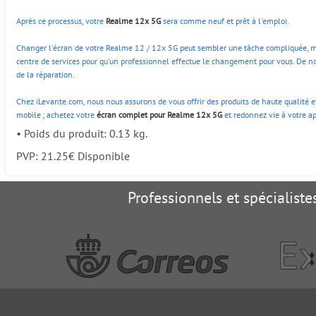
Après ce processus, votre
Realme 12x 5G
sera comme neuf et prêt à l'emploi.
Changer l'écran de votre Realme 12 / 12x 5G peut sembler une tâche compliquée, mais
centre de services pour qu'un professionnel effectue le changement pour vous. De no
de la réparation.
Chez iLevante.com, nous nous assurons de vous offrir des produits de haute qualité et
mobile ; achetez votre
écran complet pour Realme 12x 5G
et redonnez vie à votre ap
•
Poids du produit: 0.13 kg.
PVP:
21.25
€
Disponible
Professionnels et spécialist