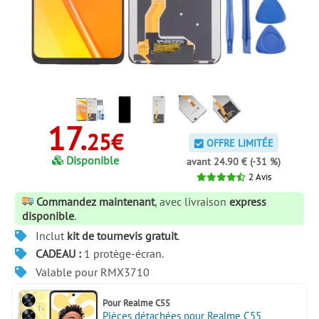
17.
25€
OFFRE LIMITÉE
Disponible
avant 24.90 € (-31 %)
2
Avis
Commandez maintenant
, avec livraison
express
disponible
.
Inclut
kit de tournevis gratuit
.
CADEAU :
1 protège-écran.
Valable pour RMX3710
Pour
Realme C55
Pièces détachées pour Realme C55