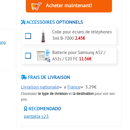
ACCESSOIRES OPTIONNELS
Colle pour écrans de téléphones
3ml B-7000
2.45€
ung
Batterie pour Samsung A52 /
A52s / S20 FE
11.56€
FRAIS DE LIVRAISON
Livraison nationale
a
France
3.29€
Choisissez
le type de livraison
et
la destination
pour voir son
prix.
RECOMENDADO
pantalla s23