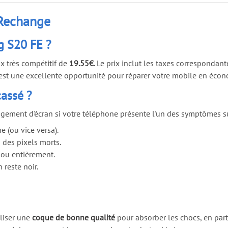
 Rechange
g S20 FE ?
x très compétitif de
19.55€
. Le prix inclut les taxes correspondante
. C'est une excellente opportunité pour réparer votre mobile en éco
cassé ?
angement d'écran si votre téléphone présente l'un des symptômes s
e (ou vice versa).
u des pixels morts.
 ou entièrement.
 reste noir.
iliser une
coque de bonne qualité
pour absorber les chocs, en parti