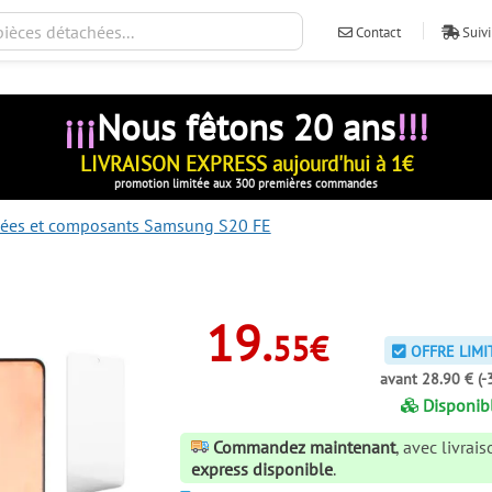
Contact
Suivi
¡¡¡
Nous fêtons 20 ans
!!!
LIVRAISON EXPRESS aujourd'hui à 1€
promotion limitée aux 300 premières commandes
hées et composants Samsung S20 FE
19.
55€
OFFRE LIMI
avant 28.90 € (-
Disponib
Commandez maintenant
, avec livrai
express disponible
.