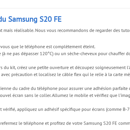
 du Samsung S20 FE
at mais réalisable. Nous vous recommandons de regarder des tuto
-vous que le téléphone est complètement éteint.
e (à ne pas dépasser 120°C) ou un sèche-cheveux pour chauffer do
rs du kit, créez une petite ouverture et découpez soigneusement l'
avec précaution et localisez le câble flex qui le relie à la carte mè
ncienne du cadre du téléphone pour assurer une adhésion parfaite 
vel écran sans le coller. Allumez le mobile et vérifiez que l'image
vérifié, appliquez un adhésif spécifique pour écrans (comme B-700
 refermez le téléphone et profitez de votre Samsung S20 FE comm