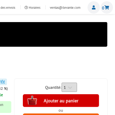
Miemb
 des envois
Horaires
ventas@ilevante.com
0
TÉE
Quantité:
32 %)
le
son
ou