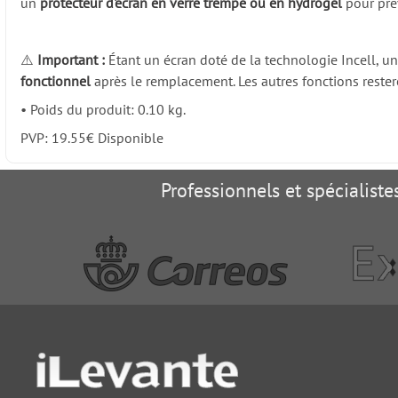
un
protecteur d'écran en verre trempé ou en hydrogel
pour prév
⚠️
Important :
Étant un écran doté de la technologie Incell, une
fonctionnel
après le remplacement. Les autres fonctions rester
•
Poids du produit: 0.10 kg.
PVP:
19.55
€
Disponible
Professionnels et spécialist