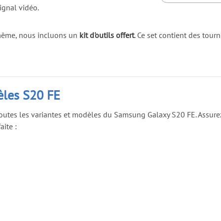
signal vidéo.
s-même, nous incluons un
kit d'outils offert
. Ce set contient des tour
èles S20 FE
 toutes les variantes et modèles du Samsung Galaxy S20 FE. Assur
aite :