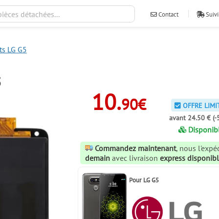
Contact
Suivi
ts LG G5
5
10.
90€
OFFRE LIMI
avant 24.50 € (-
Disponib
Commandez maintenant
, nous l'exp
demain
avec livraison
express disponib
Pour
LG G5