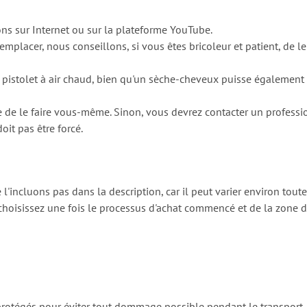
s sur Internet ou sur la plateforme YouTube.
remplacer, nous conseillons, si vous êtes bricoleur et patient, de
 pistolet à air chaud, bien qu'un sèche-cheveux puisse également 
 de le faire vous-même. Sinon, vous devrez contacter un professio
oit pas être forcé.
l'incluons pas dans la description, car il peut varier environ tout
hoisissez une fois le processus d'achat commencé et de la zone de
protégés pour éviter tout dommage possible pendant le transport.