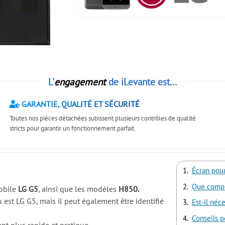
L'
engagement
de iLevante est...
GARANTIE, QUALITÉ ET SÉCURITÉ
Toutes nos pièces détachées subissent plusieurs contrôles de qualité
stricts pour garantir un fonctionnement parfait.
Écran pou
Que compr
mobile
LG G5
, ainsi que les modèles
H850.
st LG G5, mais il peut également être identifié
Est-il néc
Conseils 
t plus rapide et pratique.