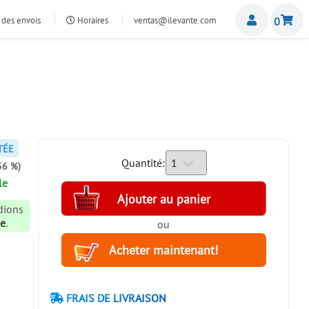
Miemb
 des envois
Horaires
ventas@ilevante.com
0
TÉE
Quantité:
56 %)
le
édions
le
.
ou
FRAIS DE LIVRAISON