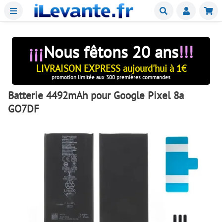
Menu
Buscar
Mie
¡¡¡
Nous fêtons 20 ans
!!!
LIVRAISON EXPRESS aujourd'hui à 1€
promotion limitée aux 300 premières commandes
Batterie 4492mAh pour Google Pixel 8a
GO7DF