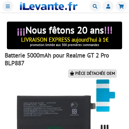
Menu
Buscar
Mie
¡¡¡
Nous fêtons 20 ans
!!!
LIVRAISON EXPRESS aujourd'hui à 1€
promotion limitée aux 300 premières commandes
Batterie 5000mAh pour Realme GT 2 Pro
BLP887
PIÈCE DÉTACHÉE OEM