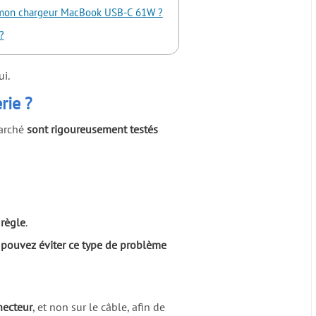
ec mon chargeur MacBook USB-C 61W ?
?
ui.
rie ?
marché
sont rigoureusement testés
 règle
.
 pouvez éviter ce type de problème
necteur
, et non sur le câble, afin de