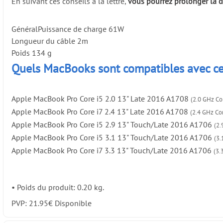
En suivant ces conseils à la lettre,
vous pourrez prolonger la d
Général
Puissance de charge
61W
Longueur du câble
2m
Poids
134 g
Quels MacBooks sont compatibles avec ce
Apple MacBook Pro Core i5 2.0 13" Late 2016 A1708
(2.0 GHz Co
Apple MacBook Pro Core i7 2.4 13" Late 2016 A1708
(2.4 GHz Cor
Apple MacBook Pro Core i5 2.9 13" Touch/Late 2016 A1706
(2.
Apple MacBook Pro Core i5 3.1 13" Touch/Late 2016 A1706
(3.
Apple MacBook Pro Core i7 3.3 13" Touch/Late 2016 A1706
(3.
•
Poids du produit: 0.20 kg.
PVP:
21.95
€
Disponible