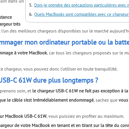
esoin dans un
Dois-je prendre des précautions particulières av
Quels MacBooks sont compatibles avec ce chargeur
istance
argeur très
it l'un des meilleurs chargeurs disponibles sur le marché aujourd'h
mager mon ordinateur portable ou la batte
ommage à votre MacBook
, car tous les chargeurs proposés sur le 
e chargeur, vous pouvez donc l'utiliser en toute tranquillité.
 USB-C 61W dure plus longtemps ?
prenons soin, et
le chargeur USB-C 61W ne fait pas exception à la
que le câble s'est irrémédiablement endommagé
, sachez que
vous
rgeur MacBook USB-C 61W
, vous puissiez en profiter au maximum.
argeur de votre MacBook en tenant et en tirant sur la tête du con