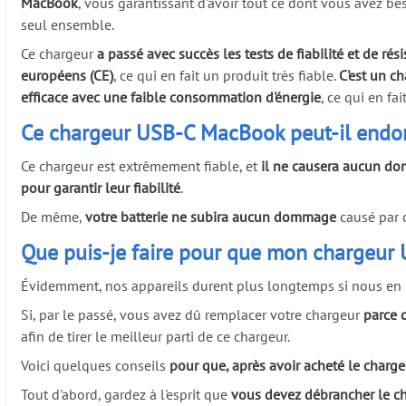
MacBook
, vous garantissant d'avoir tout ce dont vous avez b
seul ensemble.
Ce chargeur
a passé avec succès les tests de fiabilité et de rés
européens (CE)
, ce qui en fait un produit très fiable.
C'est un ch
efficace avec une faible consommation d'énergie
, ce qui en fa
Ce chargeur USB-C MacBook peut-il endom
Ce chargeur est extrêmement fiable, et
il ne causera aucun d
pour garantir leur fiabilité
.
De même,
votre batterie ne subira aucun dommage
causé par c
Que puis-je faire pour que mon chargeur
Évidemment, nos appareils durent plus longtemps si nous en 
Si, par le passé, vous avez dû remplacer votre chargeur
parce 
afin de tirer le meilleur parti de ce chargeur.
Voici quelques conseils
pour que, après avoir acheté le cha
Tout d'abord, gardez à l'esprit que
vous devez débrancher le ch