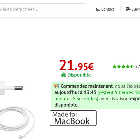
Contact
Suivi
21.
95€
2
A
Disponible
Commandez maintenant
, nous l'exp
aujourd'hui à 13:45
(restent 5 heures 4
minutes 5 secondes)
avec livraison
expr
disponible
.