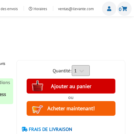
Miemb
 des envois
Horaires
ventas@ilevante.com
0
vis
Quantité:
édions
8
ess
ou
FRAIS DE LIVRAISON