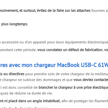
ssivement, et surtout, évitez de le faire sur les attaches
fournies av
p plus longtemps
.
un accessoire ou d'un appareil pour leurs équipements électronique
, pendant cette période,
vous constatez un défaut de fabrication
,
vo
lières avec mon chargeur MacBook USB-C 61W
s ou directives
pour prendre soin de votre chargeur de la meilleur
otre chargeur ne subisse des dommages et que
vous deviez contacte
Il est donc conseillé de
brancher le chargeur à une prise électri
isquez de réduire sa durée de vie.
ent ni placé dans un angle inhabituel
, afin de protéger les filamen