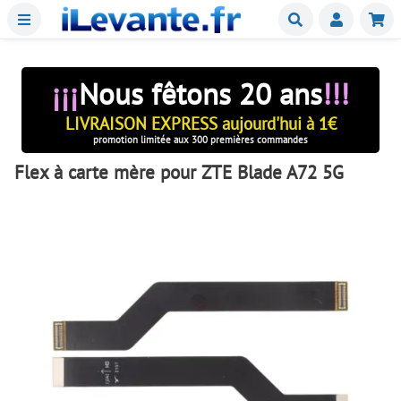
Menu
Buscar
Mie
¡¡¡
Nous fêtons 20 ans
!!!
LIVRAISON EXPRESS aujourd'hui à 1€
promotion limitée aux 300 premières commandes
Flex à carte mère pour ZTE Blade A72 5G