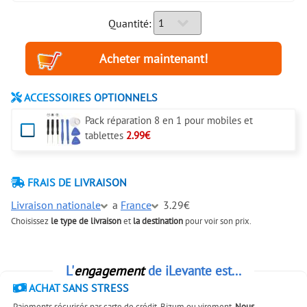
Quantité:
ACCESSOIRES OPTIONNELS
Pack réparation 8 en 1 pour mobiles et
tablettes
2.99€
FRAIS DE LIVRAISON
Livraison nationale
a
France
3.29€
Choisissez
le type de livraison
et
la destination
pour voir son prix.
L'
engagement
de iLevante est...
ACHAT SANS STRESS
Paiements sécurisés par carte de crédit, Bizum ou virement.
Nous