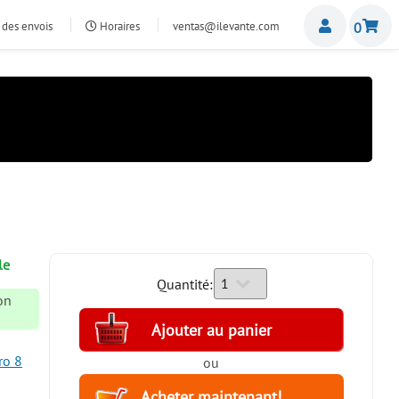
Miemb
 des envois
Horaires
ventas@ilevante.com
0
le
Quantité:
son
ro 8
ou