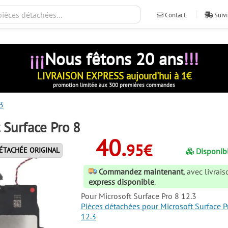
Contact
Suivi
¡¡¡
Nous fêtons 20 ans
!!!
LIVRAISON EXPRESS aujourd'hui à 1€
promotion limitée aux 300 premières commandes
3
 Surface Pro 8
40.
95€
ÉTACHÉE ORIGINAL
Disponib
Commandez maintenant
, avec livrai
express disponible
.
Pour
Microsoft Surface Pro 8 12.3
Pièces détachées pour Microsoft Surface P
12.3