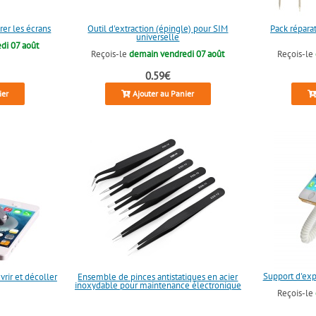
rer les écrans
Outil d'extraction (épingle) pour SIM
Pack répara
universelle
di 07 août
Reçois-le
demain vendredi 07 août
Reçois-le
0.59€
ier
Ajouter au Panier
Support d'exp
rir et décoller
Ensemble de pinces antistatiques en acier
inoxydable pour maintenance électronique
Reçois-le