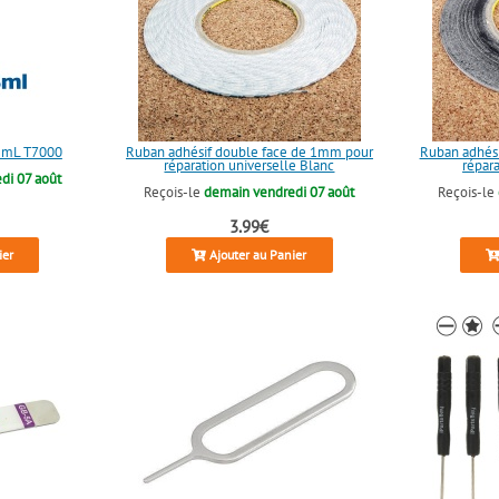
 5mL T7000
Ruban adhésif double face de 1mm pour
Ruban adhés
réparation universelle Blanc
répara
di 07 août
Reçois-le
demain vendredi 07 août
Reçois-le
3.99€
ier
Ajouter au Panier