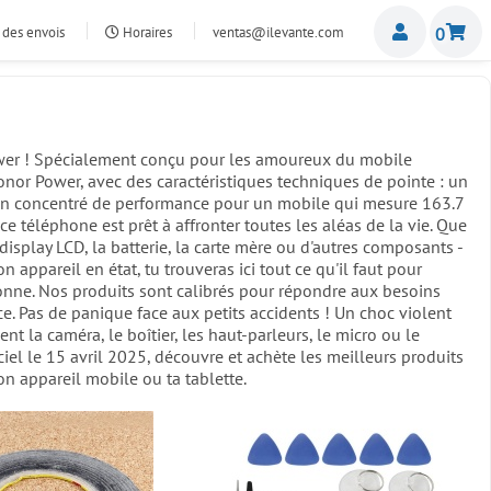
Miemb
 des envois
Horaires
ventas@ilevante.com
0
Power ! Spécialement conçu pour les amoureux du mobile
or Power, avec des caractéristiques techniques de pointe : un
 Un concentré de performance pour un mobile qui mesure 163.7
téléphone est prêt à affronter toutes les aléas de la vie. Que
 display LCD, la batterie, la carte mère ou d'autres composants -
n appareil en état, tu trouveras ici tout ce qu'il faut pour
sonne. Nos produits sont calibrés pour répondre aux besoins
e. Pas de panique face aux petits accidents ! Un choc violent
t la caméra, le boîtier, les haut-parleurs, le micro ou le
ciel le 15 avril 2025, découvre et achète les meilleurs produits
on appareil mobile ou ta tablette.