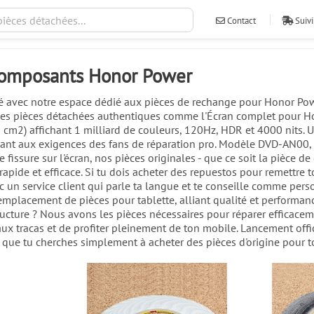
Contact
Suivi
 composants Honor Power
bilité avec notre espace dédié aux pièces de rechange pour Honor 
des pièces détachées authentiques comme l'Écran complet pour Hon
cm2) affichant 1 milliard de couleurs, 120Hz, HDR et 4000 nits.
nt aux exigences des fans de réparation pro. Modèle DVD-AN00, ce 
fissure sur l'écran, nos pièces originales - que ce soit la pièce de
apide et efficace. Si tu dois acheter des repuestos pour remettre to
 un service client qui parle ta langue et te conseille comme per
emplacement de pièces pour tablette, alliant qualité et performanc
ucture ? Nous avons les pièces nécessaires pour réparer efficacemen
 aux tracas et de profiter pleinement de ton mobile. Lancement offi
 que tu cherches simplement à acheter des pièces d'origine pour t