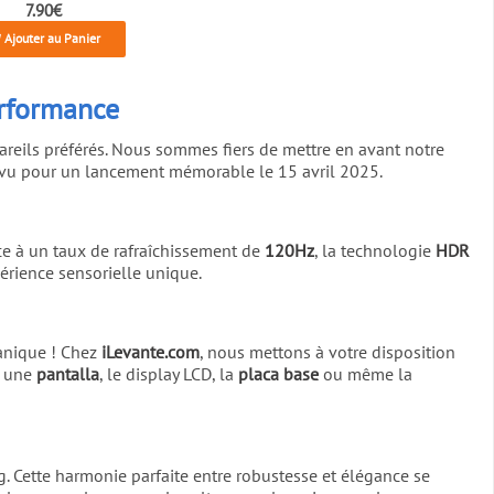
7.90€
Ajouter au Panier
erformance
pareils préférés. Nous sommes fiers de mettre en avant notre
évu pour un lancement mémorable le 15 avril 2025.
ce à un taux de rafraîchissement de
120Hz
, la technologie
HDR
érience sensorielle unique.
anique ! Chez
iLevante.com
, nous mettons à votre disposition
r une
pantalla
, le display LCD, la
placa base
ou même la
. Cette harmonie parfaite entre robustesse et élégance se