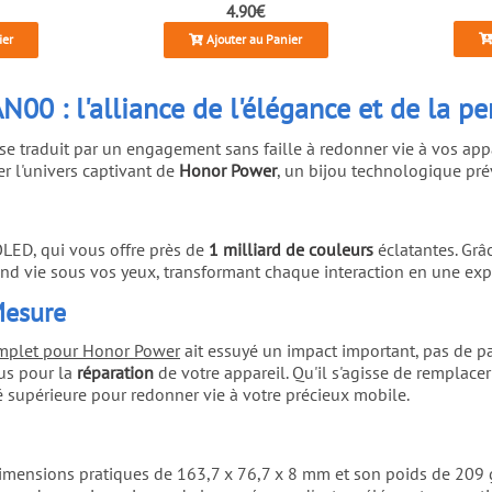
4.90€
ier
Ajouter au Panier
00 : l'alliance de l'élégance et de la p
s se traduit par un engagement sans faille à redonner vie à vos ap
er l'univers captivant de
Honor Power
, un bijou technologique pr
OLED, qui vous offre près de
1 milliard de couleurs
éclatantes. Grâ
nd vie sous vos yeux, transformant chaque interaction en une exp
Mesure
mplet pour Honor Power
ait essuyé un impact important, pas de p
us pour la
réparation
de votre appareil. Qu'il s'agisse de remplace
é supérieure pour redonner vie à votre précieux mobile.
imensions pratiques de 163,7 x 76,7 x 8 mm et son poids de 209 g