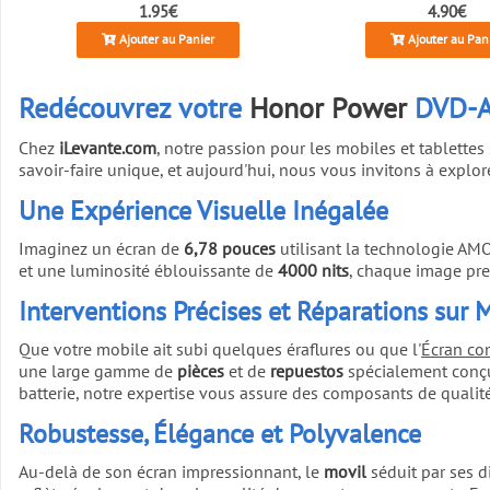
1.95€
4.90€
Ajouter au Panier
Ajouter au Pan
Redécouvrez votre
Honor Power
DVD-AN
Chez
iLevante.com
, notre passion pour les mobiles et tablette
savoir-faire unique, et aujourd'hui, nous vous invitons à explor
Une Expérience Visuelle Inégalée
Imaginez un écran de
6,78 pouces
utilisant la technologie AM
et une luminosité éblouissante de
4000 nits
, chaque image pre
Interventions Précises et Réparations sur 
Que votre mobile ait subi quelques éraflures ou que l'
Écran co
une large gamme de
pièces
et de
repuestos
spécialement conç
batterie, notre expertise vous assure des composants de qualit
Robustesse, Élégance et Polyvalence
Au-delà de son écran impressionnant, le
movil
séduit par ses d