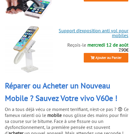
Support d'exposition anti vol pour
mobiles
Reçois-le
mercredi 12 de août
7.90€
Ajouter au Panier
Réparer ou Acheter un Nouveau
Mobile ? Sauvez Votre vivo V60e !
On a tous déjà vécu ce moment terrifiant, n'est-ce pas ? 😨 Ce
fameux ralenti où le
mobile
nous glisse des mains pour finir
sa course sur le bitume. Face à une fissure ou un
dysfonctionnement, la première pensée est souvent
d'
acheter
un nouvel appareil. Mais attendez une seconde !