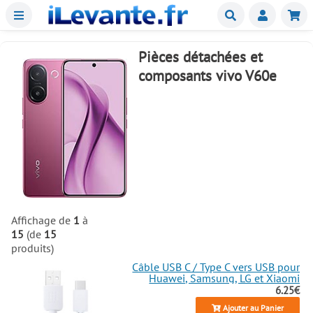
Menu
Buscar
Mie
Pièces détachées et
composants vivo V60e
Affichage de
1
à
15
(de
15
produits)
Câble USB C / Type C vers USB pour
Huawei, Samsung, LG et Xiaomi
6.25€
Ajouter au Panier