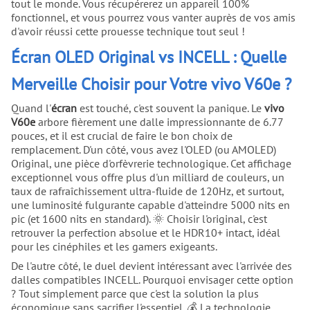
tout le monde. Vous récupérerez un appareil 100%
fonctionnel, et vous pourrez vous vanter auprès de vos amis
d'avoir réussi cette prouesse technique tout seul !
Écran OLED Original vs INCELL : Quelle
Merveille Choisir pour Votre vivo V60e ?
Quand l'
écran
est touché, c'est souvent la panique. Le
vivo
V60e
arbore fièrement une dalle impressionnante de 6.77
pouces, et il est crucial de faire le bon choix de
remplacement. D'un côté, vous avez l'OLED (ou AMOLED)
Original, une pièce d'orfèvrerie technologique. Cet affichage
exceptionnel vous offre plus d'un milliard de couleurs, un
taux de rafraîchissement ultra-fluide de 120Hz, et surtout,
une luminosité fulgurante capable d'atteindre 5000 nits en
pic (et 1600 nits en standard). 🌞 Choisir l'original, c'est
retrouver la perfection absolue et le HDR10+ intact, idéal
pour les cinéphiles et les gamers exigeants.
De l'autre côté, le duel devient intéressant avec l'arrivée des
dalles compatibles INCELL. Pourquoi envisager cette option
? Tout simplement parce que c'est la solution la plus
économique sans sacrifier l'essentiel. 💰 La technologie