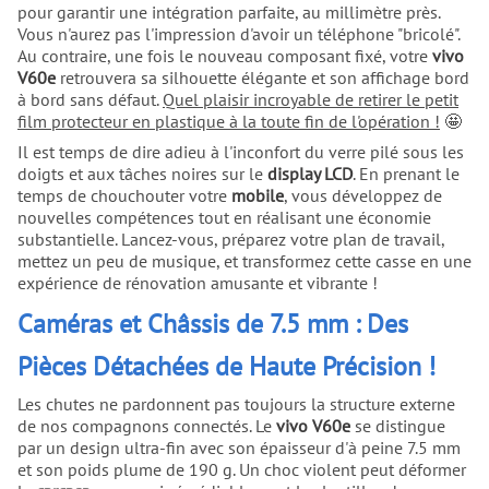
pour garantir une intégration parfaite, au millimètre près.
Vous n'aurez pas l'impression d'avoir un téléphone "bricolé".
Au contraire, une fois le nouveau composant fixé, votre
vivo
V60e
retrouvera sa silhouette élégante et son affichage bord
à bord sans défaut.
Quel plaisir incroyable de retirer le petit
film protecteur en plastique à la toute fin de l'opération !
🤩
Il est temps de dire adieu à l'inconfort du verre pilé sous les
doigts et aux tâches noires sur le
display LCD
. En prenant le
temps de chouchouter votre
mobile
, vous développez de
nouvelles compétences tout en réalisant une économie
substantielle. Lancez-vous, préparez votre plan de travail,
mettez un peu de musique, et transformez cette casse en une
expérience de rénovation amusante et vibrante !
Caméras et Châssis de 7.5 mm : Des
Pièces Détachées de Haute Précision !
Les chutes ne pardonnent pas toujours la structure externe
de nos compagnons connectés. Le
vivo V60e
se distingue
par un design ultra-fin avec son épaisseur d'à peine 7.5 mm
et son poids plume de 190 g. Un choc violent peut déformer