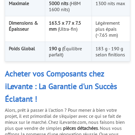
Maximale
5000 nits
(HBM
1300 nits max
1600 nits)
Dimensions &
163.5 x 77 x 7.5
Légèrement
Épaisseur
mm
(Ultra-fin)
plus épais
(~7.65 mm)
Poids Global
190 g
(Équilibre
183 g - 190 g
parfait)
selon finitions
Acheter vos Composants chez
iLevante : La Garantie d'un Succès
Éclatant !
Alors, prêt à passer à l'action ? Pour mener à bien votre
projet, il est primordial de s'équiper avec ce qui se fait de
mieux sur le marché. Chez iLevante.com, nous faisons bien
plus que vendre de simples
pièces détachées
. Nous vous
offrons la promesse d'une rénovation réussie. Que vous