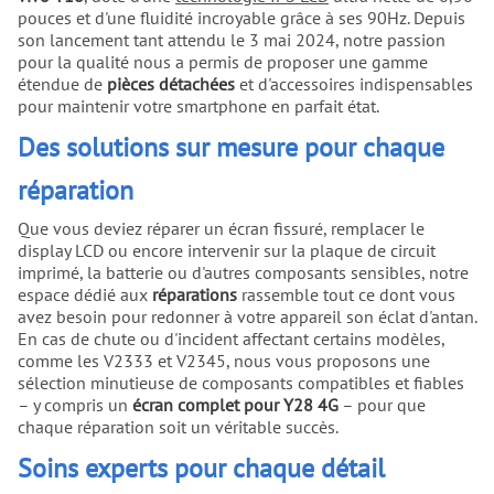
qui aurait compromis son look et
pouces et d'une fluidité incroyable grâce à ses 90Hz. Depuis
sa fonctionnalité. Qu'il s'agisse de
son lancement tant attendu le 3 mai 2024, notre passion
remplacer un écran complet ou de
pour la qualité nous a permis de proposer une gamme
remettre en état la pièce très
étendue de
pièces détachées
et d'accessoires indispensables
sollicitée par le quotidien, notre
pour maintenir votre smartphone en parfait état.
sélection de pièces de rechange
Des solutions sur mesure pour chaque
(pièces, repuestos) garantit une
réparation efficace et adaptée à
réparation
votre modèle V2333, V2345. Et si
votre caméra a subi un
coup fort
,
Que vous deviez réparer un écran fissuré, remplacer le
pas de panique, nous disposons
display LCD ou encore intervenir sur la plaque de circuit
aussi de pièces compatibles et
imprimé, la batterie ou d'autres composants sensibles, notre
spécialement conçues pour
espace dédié aux
réparations
rassemble tout ce dont vous
restaurer l'essence même de votre
avez besoin pour redonner à votre appareil son éclat d'antan.
appareil, tout en conservant son
En cas de chute ou d'incident affectant certains modèles,
équilibre technique et esthétique.
comme les V2333 et V2345, nous vous proposons une
Explorez également nos autres
sélection minutieuse de composants compatibles et fiables
accessoires indispensables pour
– y compris un
écran complet pour Y28 4G
– pour que
jeunes technophiles : de la
chaque réparation soit un véritable succès.
carcasa aux altavoces, en passant
par le micro ou les vibrateurs. Et
Soins experts pour chaque détail
pour les plus audacieux,