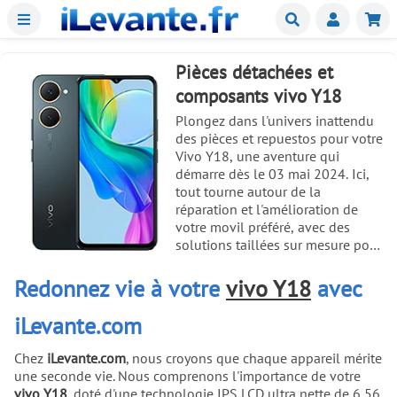
Menu
Buscar
Mie
Pièces détachées et
composants vivo Y18
Plongez dans l'univers inattendu
des pièces et repuestos pour votre
Vivo Y18, une aventure qui
démarre dès le 03 mai 2024. Ici,
tout tourne autour de la
réparation et l'amélioration de
votre movil préféré, avec des
solutions taillées sur mesure pour
régler les soucis des
pantallas,
display LCD, placa base, batería et
Redonnez vie à votre
vivo Y18
avec
autres
. Doté d'une 6.56 inches
d'écran (103,4 cm2) en
iLevante.com
technologie IPS LCD à 90Hz et
840 nits, ce bijou de technologie
Chez
iLevante.com
, nous croyons que chaque appareil mérite
est prêt à retrouver sa splendeur
une seconde vie. Nous comprenons l'importance de votre
après une chute ou une fissure
vivo Y18
, doté d'une
technologie IPS LCD
ultra nette de 6,56