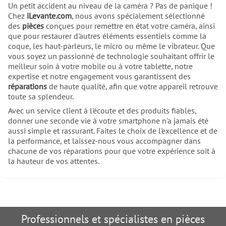
découvrez l'Écran complet pour
Un petit accident au niveau de la caméra ? Pas de panique !
Y28 4G. Que vous soyez à la
Chez
iLevante.com
, nous avons spécialement sélectionné
recherche de réparation rapide ou
des
pièces
conçues pour remettre en état votre caméra, ainsi
que vous souhaitiez tout
que pour restaurer d'autres éléments essentiels comme la
simplement acheter des pièces
coque, les haut-parleurs, le micro ou même le vibrateur. Que
haut de gamme (piezas,
vous soyez un passionné de technologie souhaitant offrir le
repuestos), notre boutique en
meilleur soin à votre mobile ou à votre tablette, notre
ligne vous invite à redécouvrir
expertise et notre engagement vous garantissent des
votre tablet et mobile avec une
réparations
de haute qualité, afin que votre appareil retrouve
touche unique et décomplexée.
toute sa splendeur.
Avec un service client à l'écoute et des produits fiables,
donner une seconde vie à votre smartphone n'a jamais été
aussi simple et rassurant. Faites le choix de l'excellence et de
la performance, et laissez-nous vous accompagner dans
chacune de vos réparations pour que votre expérience soit à
la hauteur de vos attentes.
Professionnels et spécialistes en pièces