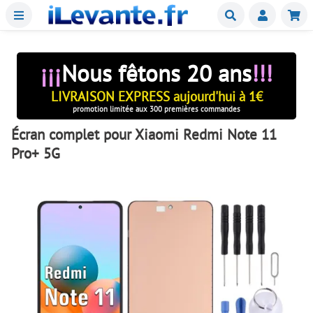
Menu
Buscar
Mie
¡¡¡
Nous fêtons 20 ans
!!!
LIVRAISON EXPRESS aujourd'hui à 1€
promotion limitée aux 300 premières commandes
Écran complet pour Xiaomi Redmi Note 11
Pro+ 5G