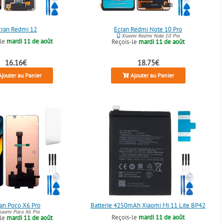
cran Redmi 12
Écran Redmi Note 10 Pro
Xiaomi Redmi Note 10 Pro
-le
mardi 11 de août
Reçois-le
mardi 11 de août
16.16€
18.75€
jouter au Panier
Ajouter au Panier
an Poco X6 Pro
Batterie 4250mAh Xiaomi Mi 11 Lite BP42
aomi Poco X6 Pro
Reçois-le
mardi 11 de août
-le
mardi 11 de août