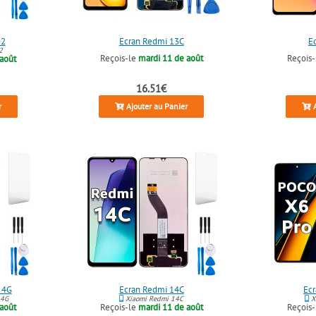
12
Écran Redmi 13C
É
2
Reçois-le
mardi 11 de août
Reçois
 août
16.51€
r
Ajouter au Panier
A
 4G
Écran Redmi 14C
Écr
 4G
Xiaomi Redmi 14C
Xi
 août
Reçois-le
mardi 11 de août
Reçois