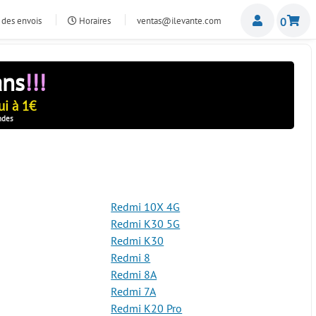
Miemb
 des envois
Horaires
ventas@ilevante.com
0
ans
!!!
i à 1€
ndes
Redmi 10X 4G
Redmi K30 5G
Redmi K30
Redmi 8
Redmi 8A
Redmi 7A
Redmi K20 Pro