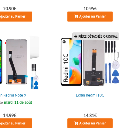
20.90€
10.95€
jouter au Panier
Ajouter au Panier
PIÈCE DÉTACHÉE ORIGINAL
an Redmi Note 9
Écran Redmi 10C
-le
mardi 11 de août
14.99€
14.81€
jouter au Panier
Ajouter au Panier