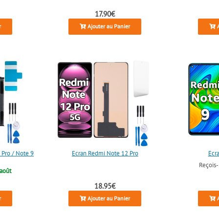
17.90€
r
Ajouter au Panier
A
 Pro / Note 9
Écran Redmi Note 12 Pro
Écr
Reçois
 août
18.95€
r
Ajouter au Panier
A