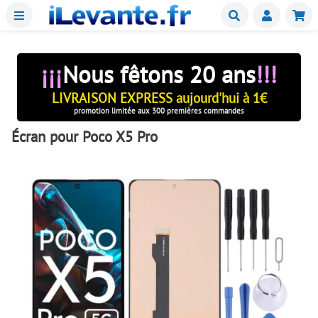
Menu
Buscar
Mie
¡¡¡
Nous fêtons 20 ans
!!!
LIVRAISON EXPRESS aujourd'hui à 1€
promotion limitée aux 300 premières commandes
Écran pour Poco X5 Pro