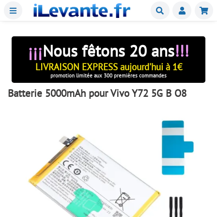
Menu
Buscar
Mie
¡¡¡
Nous fêtons 20 ans
!!!
LIVRAISON EXPRESS aujourd'hui à 1€
promotion limitée aux 300 premières commandes
Batterie 5000mAh pour Vivo Y72 5G B O8