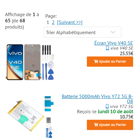
Affichage de
1
à
Page:
65
(de
68
1
2
[Suivant >>]
produits)
Écran Vivo V40 SE
vivo V40 SE
25.55€
Ajouter au Panier
Batterie 5000mAh Vivo Y72 5G B-
O8
vivo Y72 5G
Reçois-le
lundi 10 de août
10.75€
Ajouter au Panier