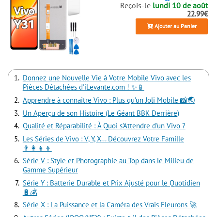
Reçois-le
lundi 10 de août
22.99€
Ajouter au Panier
Donnez une Nouvelle Vie à Votre Mobile Vivo avec les
Pièces Détachées d'iLevante.com ! ✨📱
Apprendre à connaître Vivo : Plus qu'un Joli Mobile 📸🌏
Un Aperçu de son Histoire (Le Géant BBK Derrière)
Qualité et Réparabilité : À Quoi s'Attendre d'un Vivo ?
Les Séries de Vivo : V, Y, X... Découvrez Votre Famille
👨‍👩‍👧‍👦
Série V : Style et Photographie au Top dans le Milieu de
Gamme Supérieur
Série Y : Batterie Durable et Prix Ajusté pour le Quotidien
🔋💰
Série X : La Puissance et la Caméra des Vrais Fleurons 🚀