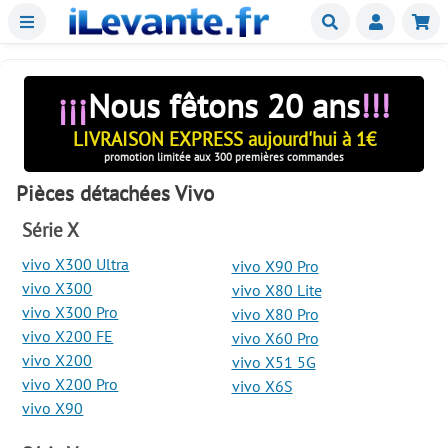
Menu
Buscar
Mie
¡¡¡
Nous fêtons 20 ans
!!!
LIVRAISON EXPRESS aujourd'hui à 1€
promotion limitée aux 300 premières commandes
Pièces détachées Vivo
Série X
vivo X300 Ultra
vivo X90 Pro
vivo X300
vivo X80 Lite
vivo X300 Pro
vivo X80 Pro
vivo X200 FE
vivo X60 Pro
vivo X200
vivo X51 5G
vivo X200 Pro
vivo X6S
vivo X90