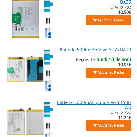
BA33
vivo Y03
10.50€
Ajouter au Panier
Batterie 5000mAh Vivo Y17s BA10
Reçois-le
lundi 10 de août
10.95€
Ajouter au Panier
Batterie 5000mAh pour Vivo Y35 B-
W0
vivo Y35
11.25€
Ajouter au Panier