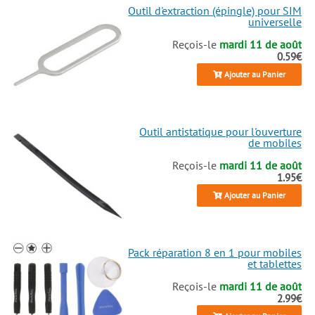
Outil d'extraction (épingle) pour SIM
universelle
Reçois-le
mardi 11 de août
0.59€
Ajouter au Panier
Outil antistatique pour l'ouverture
de mobiles
Reçois-le
mardi 11 de août
1.95€
Ajouter au Panier
Pack réparation 8 en 1 pour mobiles
et tablettes
Reçois-le
mardi 11 de août
2.99€