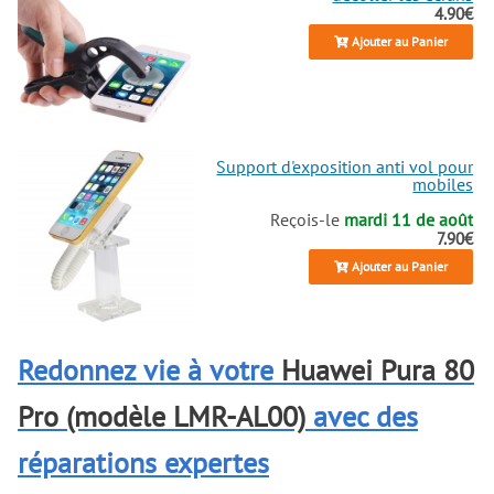
4.90€
Ajouter au Panier
Support d'exposition anti vol pour
mobiles
Reçois-le
mardi 11 de août
7.90€
Ajouter au Panier
Redonnez vie à votre
Huawei Pura 80
Pro (modèle LMR-AL00)
avec des
réparations expertes