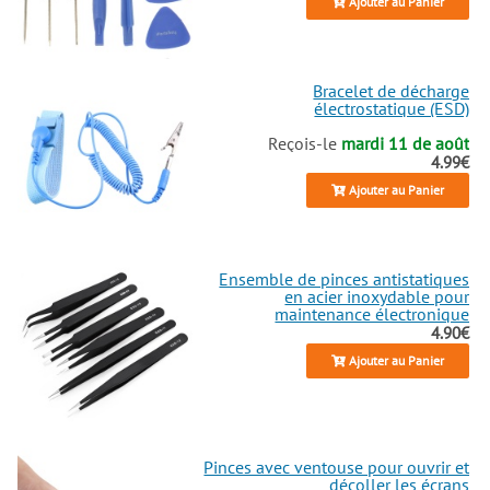
Ajouter au Panier
Bracelet de décharge
électrostatique (ESD)
Reçois-le
mardi 11 de août
4.99€
Ajouter au Panier
Ensemble de pinces antistatiques
en acier inoxydable pour
maintenance électronique
4.90€
Ajouter au Panier
Pinces avec ventouse pour ouvrir et
décoller les écrans