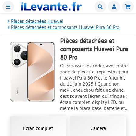
Menu
Buscar
Mie
Pièces détachées Huawei
Pièces détachées et composants Huawei Pura 80 Pro
Pièces détachées et
composants Huawei Pura
80 Pro
Osez casser les codes avec notre
zone de pièces et repuestos pour
Huawei Pura 80 Pro, le futur hit
du 11 juin 2025 ! Quand ton
movil chouchou fait une chute,
c'est souvent l'écran qui trinque :
écran complet, display LCD, ou
même la placa base, batterie et
plus encore. Avec son écran LTPO
OLED de 6.8 pouces (163 x 76.1 x
8.3 mm) et ses 3000 nits, ce bijou
Écran complet
Caméra
mérite les meilleures piezas