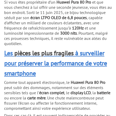
Si vous êtes propriétaire d’un
Huawei Pura 80 Pro
et que
vous cherchez à lui offrir une seconde jeunesse, vous êtes au
bon endroit. Sorti le 11 juin 2025, ce bijou technologique
séduit par son
écran LTPO OLED de 6,8 pouces
, capable
d’afficher un milliard de couleurs éclatantes, avec une
fréquence de rafraîchissement jusqu’à
120Hz
et une
luminosité impressionnante de
3000 nits
. Pourtant, malgré
ces prouesses techniques, il reste vulnérable aux aléas du
quotidien.
Les
pièces les plus fragiles
à surveiller
pour préserver la performance de votre
smartphone
Comme tout appareil électronique, le
Huawei Pura 80 Pro
peut subir des dommages, notamment sur des éléments
sensibles tels que l’
écran complet
, le
display LCD
, la
batterie
ou encore la
carte mère
. Une chute malencontreuse peut
fissurer l’écran ou affecter le fonctionnement interne,
compromettant ainsi votre expérience utilisateur.
Dans ces cas-là, il est souvent indispensable de procéder au