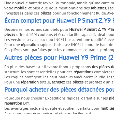
Une nouvelle batterie ravive l'autonomie, tandis qu'une carte m
votre
mobile
, et bien que nous mentionnions des
tablettes
, l'
Investissez dans ces
pièces
pour un fonctionnement fluide. Avec 
Écran complet pour Huawei P Smart Z, Y9 
Découvrez nos écrans complets pour
Huawei P Smart Z, Y9 Pri
pièces
offrent 16M couleurs et écran tactile capacitif. Idéal pou
Les versions service pack ou INCELL assurent une qualité élevée
Pour une
réparation
rapide, choisissez INCELL ; pour le haut d
Ces
pièces
sont parfaites pour les dommages courants, prolonge
Autres pièces pour Huawei Y9 Prime (20
En plus des bases, sur iLevante.fr nous proposons
des pièces d
structurelles sont essentielles pour des
réparations
complètes 
Les coques protègent, les haut-parleurs améliorent l'audio, les v
Pour une
réparation
totale,
achetez
ces
pièces
et profitez d'un 
Pourquoi acheter des pièces détachées pou
Pourquoi nous choisir? Expéditions rapides, garantie sur les
pi
réparation
DIY.
Les avantages incluent qualité et soutien, parfaits pour
mobile
Avec nous, vous économisez et réparez facilement.