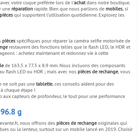
vec votre coque préférée lors de l'
achat
dans notre boutique.
ur une
réparation
rapide. Bien que nous parlions de
mobiles
, si
pièces
qui supportent l'utilisation quotidienne. Explorez les
es
pièces
spécifiques pour réparer la caméra selfie motorisée de
ange
restaurent des fonctions telles que le flash LED, le HDR et
geons : achetez maintenant et redonnez vie à cette
le
de 163.5 x 77.3 x 8.9 mm. Nous incluons des composants
au flash LED ou HDR ; mais avec nos
pièces de rechange
, vous
e ne soit pas une
tablette
, ces conseils aident pour des
r à chaque étape !
 aux capteurs de profondeur, le tout pour une performance
196.8 g
evante.fr, nous offrons des
pièces de rechange
originales qui
dues ou la lenteur, surtout sur un mobile lancé en 2019. Choisir