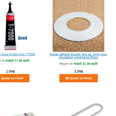
re pour écrans 5mL T7000
Ruban adhésif double face de 1mm pour
réparation universelle Blanc
s-le
mardi 11 de août
Reçois-le
mardi 11 de août
2.99€
3.99€
Ajouter au Panier
Ajouter au Panier