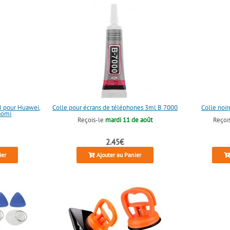
SB pour Huawei,
Colle pour écrans de téléphones 3ml B 7000
Colle noi
aomi
Reçois-le
mardi 11 de août
Reçoi
2.45€
ier
Ajouter au Panier