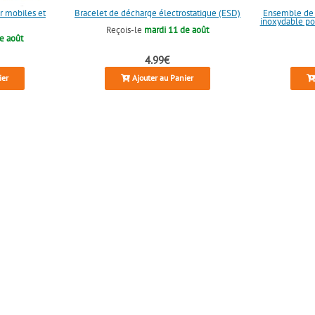
r mobiles et
Bracelet de décharge électrostatique (ESD)
Ensemble de p
inoxydable po
Reçois-le
mardi 11 de août
e août
4.99€
ier
Ajouter au Panier