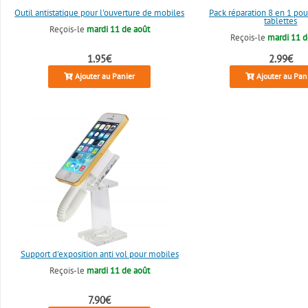
Outil antistatique pour l'ouverture de mobiles
Pack réparation 8 en 1 pou
tablettes
Reçois-le
mardi 11 de août
Reçois-le
mardi 11 d
1.95€
2.99€
Ajouter au Panier
Ajouter au Pan
Support d'exposition anti vol pour mobiles
Reçois-le
mardi 11 de août
7.90€