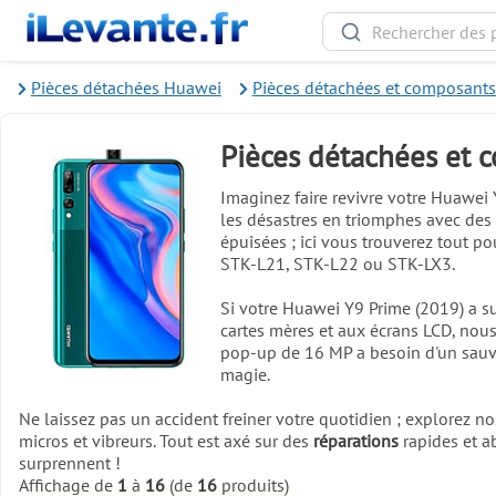
Pièces détachées Huawei
Pièces détachées et composants
Pièces détachées et 
Imaginez faire revivre votre Huawei 
les désastres en triomphes avec des
épuisées ; ici vous trouverez tout p
STK-L21, STK-L22 ou STK-LX3.
Si votre Huawei Y9 Prime (2019) a su
cartes mères et aux écrans LCD, nou
pop-up de 16 MP a besoin d'un sau
magie.
Ne laissez pas un accident freiner votre quotidien ; explorez n
micros et vibreurs. Tout est axé sur des
réparations
rapides et a
surprennent !
Affichage de
1
à
16
(de
16
produits)