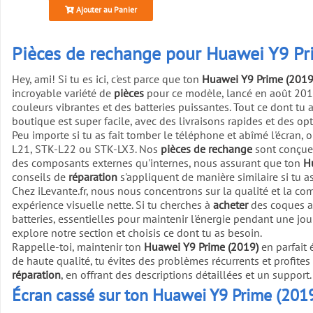
Ajouter au Panier
Pièces de rechange pour Huawei Y9 Pri
Hey, ami! Si tu es ici, c'est parce que ton
Huawei Y9 Prime (2019
incroyable variété de
pièces
pour ce modèle, lancé en août 2019
couleurs vibrantes et des batteries puissantes. Tout ce dont tu
boutique est super facile, avec des livraisons rapides et des op
Peu importe si tu as fait tomber le téléphone et abîmé l'écran, o
L21, STK-L22 ou STK-LX3. Nos
pièces de rechange
sont conçue
des composants externes qu'internes, nous assurant que ton
H
conseils de
réparation
s'appliquent de manière similaire si tu a
Chez iLevante.fr, nous nous concentrons sur la qualité et la com
expérience visuelle nette. Si tu cherches à
acheter
des coques ar
batteries, essentielles pour maintenir l'énergie pendant une jou
explore notre section et choisis ce dont tu as besoin.
Rappelle-toi, maintenir ton
Huawei Y9 Prime (2019)
en parfait 
de haute qualité, tu évites des problèmes récurrents et profites
réparation
, en offrant des descriptions détaillées et un support.
Écran cassé sur ton Huawei Y9 Prime (201