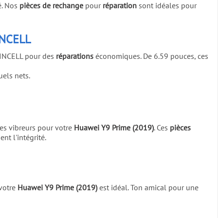
é. Nos
pièces de rechange
pour
réparation
sont idéales pour
INCELL
s INCELL pour des
réparations
économiques. De 6.59 pouces, ces
uels nets.
des vibreurs pour votre
Huawei Y9 Prime (2019)
. Ces
pièces
nt l'intégrité.
votre
Huawei Y9 Prime (2019)
est idéal. Ton amical pour une