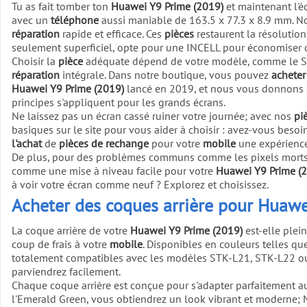
Tu as fait tomber ton
Huawei Y9 Prime (2019)
et maintenant l'é
avec un
téléphone
aussi maniable de 163.5 x 77.3 x 8.9 mm. N
réparation
rapide et efficace. Ces
pièces
restaurent la résolution 
seulement superficiel, opte pour une INCELL pour économiser que
Choisir la
pièce
adéquate dépend de votre modèle, comme le STK-L
réparation
intégrale. Dans notre boutique, vous pouvez
acheter
Huawei Y9 Prime (2019)
lancé en 2019, et nous vous donnons des
principes s'appliquent pour les grands écrans.
Ne laissez pas un écran cassé ruiner votre journée; avec nos
pi
basiques sur le site pour vous aider à choisir : avez-vous besoi
l'achat
de
pièces de rechange
pour votre
mobile
une expérience 
De plus, pour des problèmes communs comme les pixels morts ou
comme une mise à niveau facile pour votre
Huawei Y9 Prime (
à voir votre écran comme neuf ? Explorez et choisissez.
Acheter des coques arrière pour Huawe
La coque arrière de votre
Huawei Y9 Prime (2019)
est-elle plei
coup de frais à votre
mobile
. Disponibles en couleurs telles q
totalement compatibles avec les modèles STK-L21, STK-L22 ou 
parviendrez facilement.
Chaque coque arrière est conçue pour s'adapter parfaitement a
l'Emerald Green, vous obtiendrez un look vibrant et moderne; 