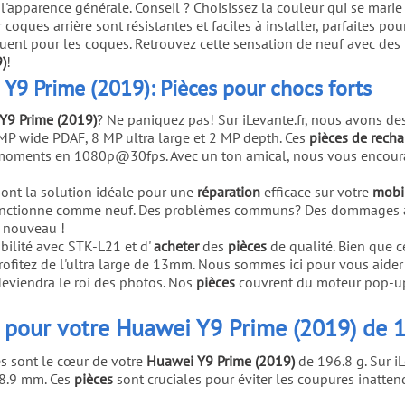
pparence générale. Conseil ? Choisissez la couleur qui se marie a
coques arrière sont résistantes et faciles à installer, parfaites po
quent pour les coques. Retrouvez cette sensation de neuf avec des
)
!
Y9 Prime (2019): Pièces pour chocs forts
Y9 Prime (2019)
? Ne paniquez pas! Sur iLevante.fr, nous avons d
 MP wide PDAF, 8 MP ultra large et 2 MP depth. Ces
pièces de rech
 moments en 1080p@30fps. Avec un ton amical, nous vous encoura
ont la solution idéale pour une
réparation
efficace sur votre
mobi
 fonctionne comme neuf. Des problèmes communs? Des dommages 
à nouveau !
bilité avec STK-L21 et d'
acheter
des
pièces
de qualité. Bien que c
t profitez de l'ultra large de 13mm. Nous sommes ici pour vous aide
eviendra le roi des photos. Nos
pièces
couvrent du moteur pop-up
es pour votre Huawei Y9 Prime (2019) de 
es sont le cœur de votre
Huawei Y9 Prime (2019)
de 196.8 g. Sur iL
 8.9 mm. Ces
pièces
sont cruciales pour éviter les coupures inatten