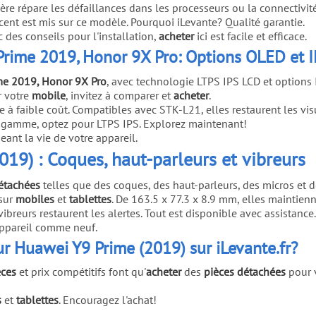
ère répare les défaillances dans les processeurs ou la connectivit
accent est mis sur ce modèle. Pourquoi iLevante? Qualité garantie.
des conseils pour l'installation,
acheter
ici est facile et efficace.
Prime 2019, Honor 9X Pro: Options OLED et 
me 2019, Honor 9X Pro
, avec technologie LTPS IPS LCD et option
r votre
mobile
, invitez à comparer et
acheter
.
 à faible coût. Compatibles avec STK-L21, elles restaurent les vis
e gamme, optez pour LTPS IPS. Explorez maintenant!
ant la vie de votre appareil.
19) : Coques, haut-parleurs et vibreurs
étachées
telles que des coques, des haut-parleurs, des micros et 
sur
mobiles
et
tablettes
. De 163.5 x 77.3 x 8.9 mm, elles maintienne
ibreurs restaurent les alertes. Tout est disponible avec assistance.
appareil comme neuf.
r Huawei Y9 Prime (2019) sur iLevante.fr?
èces
et prix compétitifs font qu'
acheter
des
pièces détachées
pour 
s
et
tablettes
. Encouragez l'achat!