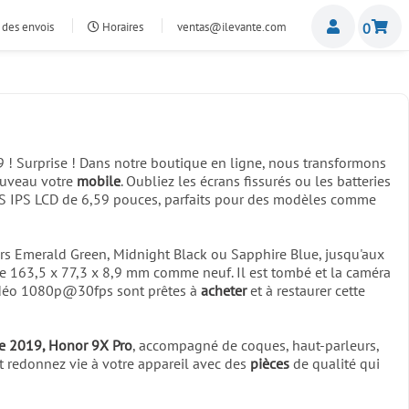
Miemb
 des envois
Horaires
ventas@ilevante.com
0
9 ! Surprise ! Dans notre boutique en ligne, nous transformons
nouveau votre
mobile
. Oubliez les écrans fissurés ou les batteries
S IPS LCD de 6,59 pouces, parfaits pour des modèles comme
s Emerald Green, Midnight Black ou Sapphire Blue, jusqu'aux
e 163,5 x 77,3 x 8,9 mm comme neuf. Il est tombé et la caméra
vidéo 1080p@30fps sont prêtes à
acheter
et à restaurer cette
e 2019, Honor 9X Pro
, accompagné de coques, haut-parleurs,
et redonnez vie à votre appareil avec des
pièces
de qualité qui