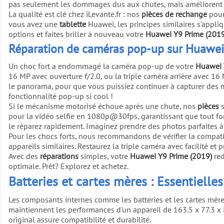
pas seulement les dommages dus aux chutes, mais améliorent l'a
La qualité est clé chez iLevante.fr : nos
pièces de rechange
pour 
vous avez une
tablette
Huawei, les principes similaires s'appli
options et faites briller à nouveau votre
Huawei Y9 Prime (2019
Réparation de caméras pop-up sur Huawei 
Un choc fort a endommagé la caméra pop-up de votre
Huawei 
16 MP avec ouverture f/2.0, ou la triple caméra arrière avec 16
le panorama, pour que vous puissiez continuer à capturer des
fonctionnalité pop-up si cool !
Si le mécanisme motorisé échoue après une chute, nos
pièces
s
pour la vidéo selfie en 1080p@30fps, garantissant que tout
le réparez rapidement. Imaginez prendre des photos parfaites 
Pour les chocs forts, nous recommandons de vérifier la compati
appareils similaires. Restaurez la triple caméra avec facilité e
Avec des
réparations
simples, votre
Huawei Y9 Prime (2019)
red
optimale. Prêt? Explorez et achetez.
Batteries et cartes mères : Essentiell
Les composants internes comme les batteries et les cartes mèr
maintiennent les performances d'un appareil de 163.5 x 77.3 x
original assure compatibilité et durabilité.