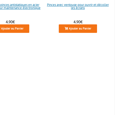
inces antistatiques en acier
Pinces avec ventouse pour ouvrir et décoller
ur maintenance électronique
les écrans
4.90€
4.90€
Ajouter au Panier
Ajouter au Panier