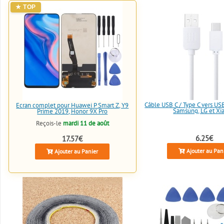
Câble USB C / Type C vers U
Écran complet pour Huawei P Smart Z, Y9
Samsung, LG et Xi
Prime 2019, Honor 9X Pro
Reçois-le
mardi 11 de août
6.25€
17.57€
Ajouter au Pan
Ajouter au Panier