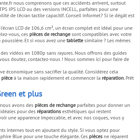
ante.fr nous comprenons que ces accidents arrivent, surtout
PS IPS LCD ou des versions INCELL, parfaites pour une
té de l'écran tactile capacitif. Conseil informel? Si le dégât est
 l'écran LCD de 106,6 cm², un écran complet est idéal pour une
elez-vous, ces
pièces de rechange
sont compatibles avec votre
a poussière. Et si vous avez une
tablette
similaire ? Les mêmes
u des vidéos en 1080p sans rayures. Nous offrons des guides
si vous doutez, contactez-nous ! Nous sommes ici pour faire de
 économique sans sacrifier la qualité. Considérez cela
a
pièce
à la maison rapidement et commencer la
réparation
. Prêt
reen et plus
fr nous avons des
pièces de rechange
parfaites pour donner un
idéales pour des
réparations
esthétiques qui restent
oir une apparence impeccable, et avec nos coques, vous y
 internes tout en ajoutant du style. Si vous optez pour
pphire Blue pour une touche élégante. Ces
pièces
ne réparent