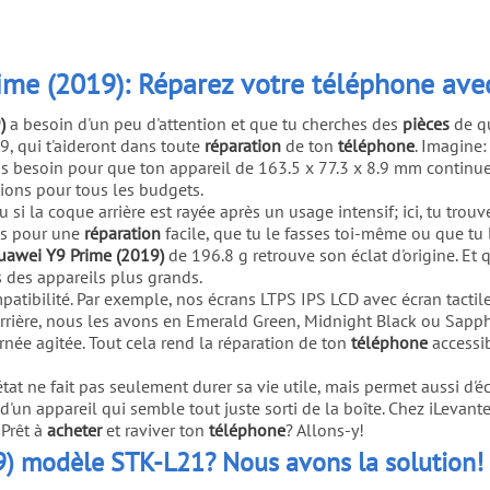
me (2019): Réparez votre téléphone avec
)
a besoin d'un peu d'attention et que tu cherches des
pièces
de qu
, qui t'aideront dans toute
réparation
de ton
téléphone
. Imagine
 as besoin pour que ton appareil de 163.5 x 77.3 x 8.9 mm continu
tions pour tous les budgets.
u si la coque arrière est rayée après un usage intensif; ici, tu trou
s pour une
réparation
facile, que tu le fasses toi-même ou que tu 
uawei Y9 Prime (2019)
de 196.8 g retrouve son éclat d'origine. Et q
s des appareils plus grands.
patibilité. Par exemple, nos écrans LTPS IPS LCD avec écran tactile
rière, nous les avons en Emerald Green, Midnight Black ou Sapphir
rnée agitée. Tout cela rend la réparation de ton
téléphone
accessib
état ne fait pas seulement durer sa vie utile, mais permet aussi d'
 d'un appareil qui semble tout juste sorti de la boîte. Chez iLevan
 Prêt à
acheter
et raviver ton
téléphone
? Allons-y!
9) modèle STK-L21? Nous avons la solution!