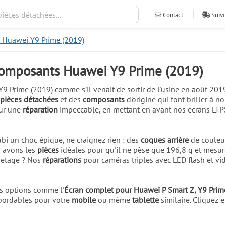
Contact
Suivi
 Huawei Y9 Prime (2019)
composants Huawei Y9 Prime (2019)
Y9 Prime (2019) comme s'il venait de sortir de l'usine en août 201
pièces détachées
et des
composants
d'origine qui font briller à 
our une
réparation
impeccable, en mettant en avant nos écrans LTP
bi un choc épique, ne craignez rien : des
coques arrière
de couleur
s avons les
pièces
idéales pour qu'il ne pèse que 196,8 g et mesur
vetage ? Nos
réparations
pour caméras triples avec LED flash et 
os options comme l'
Écran complet pour Huawei P Smart Z, Y9 Prim
bordables pour votre
mobile
ou même
tablette
similaire. Cliquez 