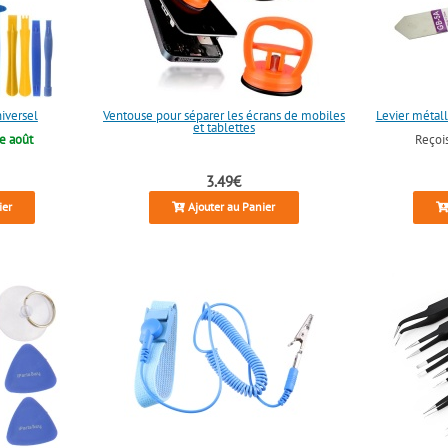
niversel
Ventouse pour séparer les écrans de mobiles
Levier métall
et tablettes
e août
Reçoi
3.49€
ier
Ajouter au Panier