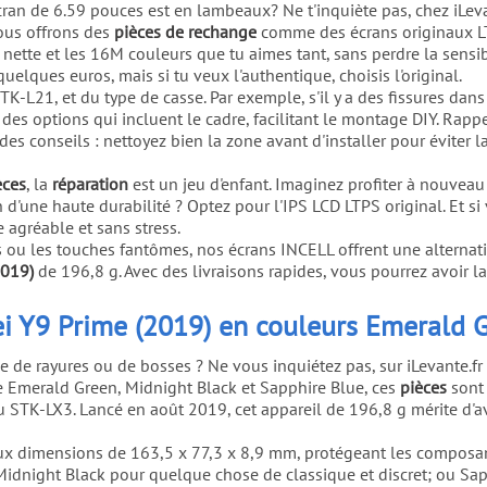
cran de 6.59 pouces est en lambeaux? Ne t'inquiète pas, chez iLev
ous offrons des
pièces de rechange
comme des écrans originaux LT
nette et les 16M couleurs que tu aimes tant, sans perdre la sensibili
lques euros, mais si tu veux l'authentique, choisis l'original.
21, et du type de casse. Par exemple, s'il y a des fissures dans
des options qui incluent le cadre, facilitant le montage DIY. Rapp
 conseils : nettoyez bien la zone avant d'installer pour éviter l
èces
, la
réparation
est un jeu d'enfant. Imaginez profiter à nouvea
n d'une haute durabilité ? Optez pour l'IPS LCD LTPS original. Et 
agréable et sans stress.
 les touches fantômes, nos écrans INCELL offrent une alternative
2019)
de 196,8 g. Avec des livraisons rapides, vous pourrez avoir l
i Y9 Prime (2019) en couleurs Emerald G
ne de rayures ou de bosses ? Ne vous inquiétez pas, sur iLevante.
ue Emerald Green, Midnight Black et Sapphire Blue, ces
pièces
sont 
STK-LX3. Lancé en août 2019, cet appareil de 196,8 g mérite d'av
ux dimensions de 163,5 x 77,3 x 8,9 mm, protégeant les composants
Midnight Black pour quelque chose de classique et discret; ou Sa