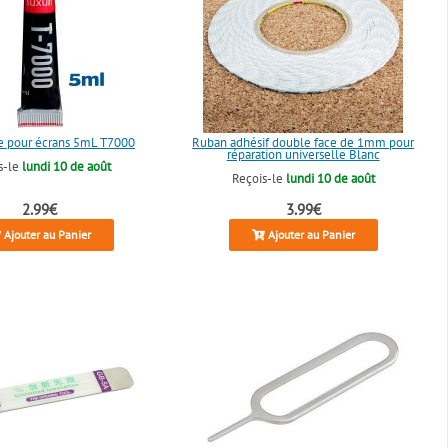
re pour écrans 5mL T7000
Ruban adhésif double face de 1mm pour
réparation universelle Blanc
s-le
lundi 10 de août
Reçois-le
lundi 10 de août
2.99€
3.99€
Ajouter au Panier
Ajouter au Panier