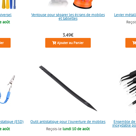
niversel
Ventouse pour séparer les écrans de mobiles
Levier métall
et tablettes
e août
Reçoi
3.49€
ier
Ajouter au Panier
statique (ESD)
Outil antistatique pour l'ouverture de mobiles
Ensemble de p
inoxydable po
e août
Reçois-le
lundi 10 de août