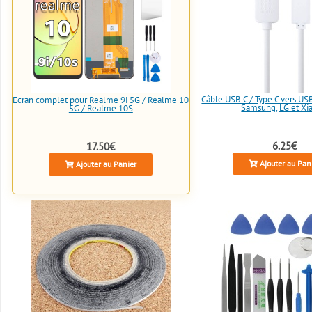
Câble USB C / Type C vers U
Écran complet pour Realme 9i 5G / Realme 10
Samsung, LG et Xi
5G / Realme 10S
6.25€
17.50€
Ajouter au Pan
Ajouter au Panier