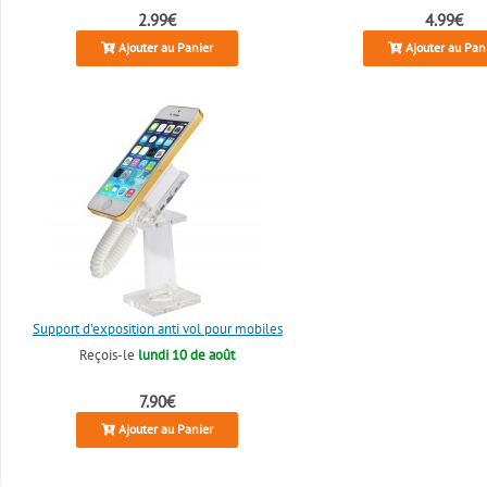
2.99€
4.99€
Ajouter au Panier
Ajouter au Pan
Support d'exposition anti vol pour mobiles
Reçois-le
lundi 10 de août
7.90€
Ajouter au Panier