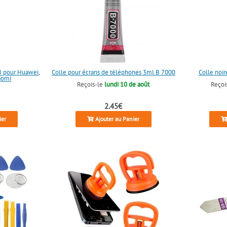
SB pour Huawei,
Colle pour écrans de téléphones 3ml B 7000
Colle noi
aomi
Reçois-le
lundi 10 de août
Reçoi
2.45€
ier
Ajouter au Panier