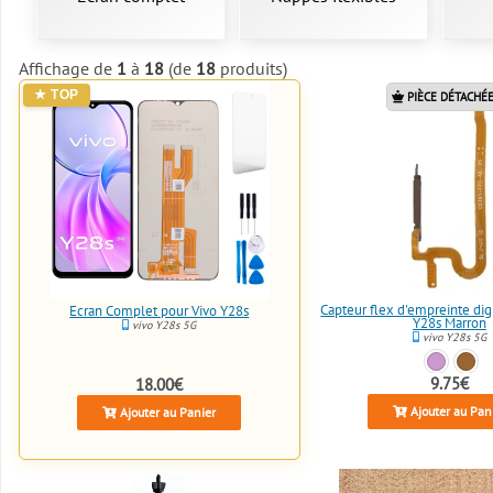
Affichage de
1
à
18
(de
18
produits)
PIÈCE DÉTACHÉE
Capteur flex d'empreinte dig
Écran Complet pour Vivo Y28s
Y28s Marron
vivo Y28s 5G
vivo Y28s 5G
9.75€
18.00€
Ajouter au Pan
Ajouter au Panier