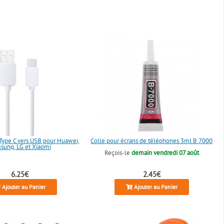
Type C vers USB pour Huawei,
Colle pour écrans de téléphones 3ml B 7000
sung, LG et Xiaomi
Reçois-le
demain vendredi 07 août
6.25€
2.45€
Ajouter au Panier
Ajouter au Panier