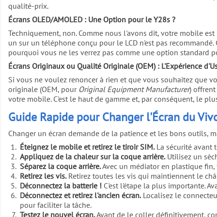
qualité-prix.
Écrans OLED/AMOLED : Une Option pour le Y28s ?
Techniquement, non. Comme nous l'avons dit, votre mobile est li
un sur un téléphone conçu pour le LCD n'est pas recommandé. Ce
pourquoi vous ne les verrez pas comme une option standard p
Écrans Originaux ou Qualité Originale (OEM) : L'Expérience d'U
Si vous ne voulez renoncer à rien et que vous souhaitez que vot
originale (OEM, pour
Original Equipment Manufacturer
) offren
votre mobile. C'est le haut de gamme et, par conséquent, le plus 
Guide Rapide pour Changer l'Écran du Viv
Changer un écran demande de la patience et les bons outils, ma
Éteignez le mobile et retirez le tiroir SIM.
La sécurité avant t
Appliquez de la chaleur sur la coque arrière.
Utilisez un sèc
Séparez la coque arrière.
Avec un médiator en plastique fin,
Retirez les vis.
Retirez toutes les vis qui maintiennent le châ
Déconnectez la batterie !
C'est l'étape la plus importante. A
Déconnectez et retirez l'ancien écran.
Localisez le connecteu
pour faciliter la tâche.
Testez le nouvel écran.
Avant de le coller définitivement, con