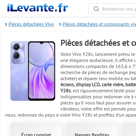
Pièces détachées Vivo
Pièces détachées et composants vi
Pièces détachées et 
Votre Vivo Y28s, lancement prévu le 
une élégance audacieuse, il affiche 
dimensions compactes de 163,6 x 75,
recherche de pièces de rechange (rep
acheter) et réparer leur mobile ou t
écrans, display LCD, carte mère, batte
Y28s
, est rigoureusement testé pour 
indispensables pour redonner vie à v
pièces qu'il vous faut pour assurer u
vibrateur, notre offre est pensée pou
nous, redonnez du peps à votre Vivo Y28s et profitez d'un appar
Écran complet
Nappes flexibles