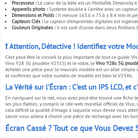
Processeur :
Le cœur de la bête est un MediaTek Dimensity 63
Appareils photo :
Système double à l'arrière avec un capteur 
Dimensions et Poids :
Il mesure 163.6 x 75.6 x 8.4 mm et pès
Capteurs Clés :
Le capteur d'empreintes digitales est ingéni
Couleurs Originales :
Il est sorti d'usine dans deux finitions
❗ Attention, Détective ! Identifiez votre M
C'est peut-être le conseil le plus important de tout ce guide. V
Vivo Y28 5G (modèle V2315) et le vôtre, le
Vivo Y28s 5G (modè
Acheter une pièce pour le mauvais modèle est un aller simple ver
et confirmez que votre numéro de modèle est bien le V2346.
La Vérité sur l'Écran : C'est un IPS LCD, et 
En naviguant sur le net, vous avez peut-être trouvé une fiche
les plus fiables, y compris le site web mondial officiel de Viv
cela définit la qualité d'image à laquelle vous devez vous atten
savoir vous aidera à choisir une pièce de rechange avec les bo
Écran Cassé ? Tout ce que Vous Devez 