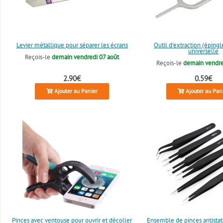
Levier métallique pour séparer les écrans
Outil d'extraction (éping
universelle
Reçois-le
demain vendredi 07 août
Reçois-le
demain vendre
2.90€
0.59€
Ajouter au Panier
Ajouter au Pan
Pinces avec ventouse pour ouvrir et décoller
Ensemble de pinces antistat