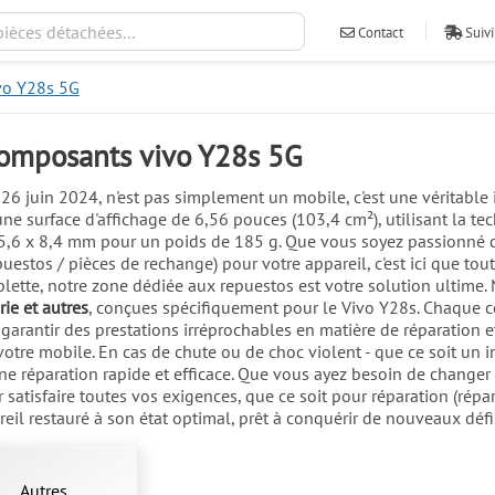
Contact
Suivi
vo Y28s 5G
composants vivo Y28s 5G
26 juin 2024, n'est pas simplement un mobile, c'est une véritable 
une surface d'affichage de 6,56 pouces (103,4 cm²), utilisant la t
6 x 8,4 mm pour un poids de 185 g. Que vous soyez passionné de 
uestos / pièces de rechange) pour votre appareil, c'est ici que to
ablette, notre zone dédiée aux repuestos est votre solution ultime
rie et autres
, conçues spécifiquement pour le Vivo Y28s. Chaque 
garantir des prestations irréprochables en matière de réparation e
otre mobile. En cas de chute ou de choc violent - que ce soit un i
ne réparation rapide et efficace. Que vous ayez besoin de changer l
r satisfaire toutes vos exigences, que ce soit pour réparation (répa
eil restauré à son état optimal, prêt à conquérir de nouveaux défi
Autres