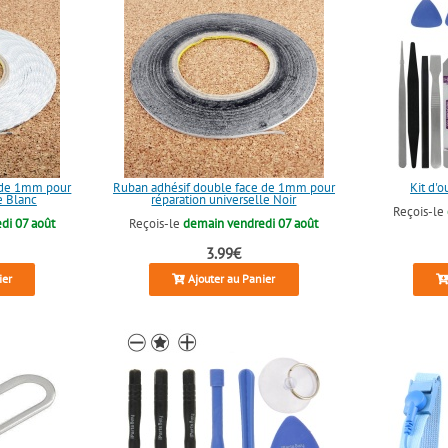
 de 1mm pour
Ruban adhésif double face de 1mm pour
Kit d'o
e Blanc
réparation universelle Noir
Reçois-le
di 07 août
Reçois-le
demain vendredi 07 août
3.99€
ier
Ajouter au Panier