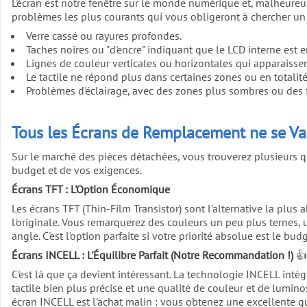
L'écran est notre fenêtre sur le monde numérique et, malheureuse
problèmes les plus courants qui vous obligeront à chercher u
Verre cassé ou rayures profondes.
Taches noires ou "d'encre" indiquant que le LCD interne es
Lignes de couleur verticales ou horizontales qui apparaissen
Le tactile ne répond plus dans certaines zones ou en totalité 
Problèmes d'éclairage, avec des zones plus sombres ou des f
Tous les Écrans de Remplacement ne se Vale
Sur le marché des pièces détachées, vous trouverez plusieurs qu
budget et de vos exigences.
Écrans TFT : L'Option Économique
Les écrans TFT (Thin-Film Transistor) sont l'alternative la plus 
l'originale. Vous remarquerez des couleurs un peu plus ternes, u
angle. C'est l'option parfaite si votre priorité absolue est le budg
Écrans INCELL : L'Équilibre Parfait (Notre Recommandation !)
👍
C'est là que ça devient intéressant. La technologie INCELL intè
tactile bien plus précise et une qualité de couleur et de lumin
écran INCELL est l'achat malin : vous obtenez une excellente q