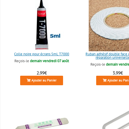
Colle noire pour écrans 5mL T7000
Ruban adhésif double face
réparation universell
Reçois-le
demain vendredi 07 août
Reçois-le
demain vendre
2.99€
3.99€
Ajouter au Panier
Ajouter au Pan