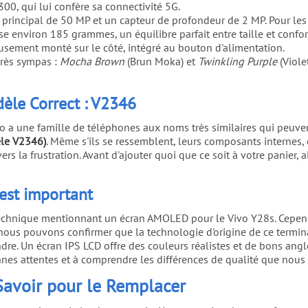
00, qui lui confère sa connectivité 5G.
principal de 50 MP et un capteur de profondeur de 2 MP. Pour les s
e environ 185 grammes, un équilibre parfait entre taille et confor
eusement monté sur le côté, intégré au bouton d'alimentation.
 très sympas :
Mocha Brown
(Brun Moka) et
Twinkling Purple
(Violet
odèle Correct : V2346
ivo a une famille de téléphones aux noms très similaires qui peuven
le V2346)
. Même s'ils se ressemblent, leurs composants internes, 
s la frustration. Avant d'ajouter quoi que ce soit à votre panier, 
c'est important
 technique mentionnant un écran AMOLED pour le Vivo Y28s. Cepend
o, nous pouvons confirmer que la technologie d'origine de ce termin
dre. Un écran IPS LCD offre des couleurs réalistes et de bons angle
nnes attentes et à comprendre les différences de qualité que nous
Savoir pour le Remplacer