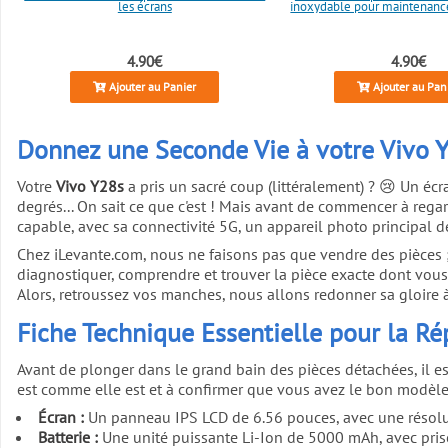
les écrans
inoxydable pour maintenanc
4.90€
4.90€
Ajouter au Panier
Ajouter au Pan
Donnez une Seconde Vie à votre Vivo Y
Votre
Vivo Y28s
a pris un sacré coup (littéralement) ? 😢 Un éc
degrés... On sait ce que c'est ! Mais avant de commencer à reg
capable, avec sa connectivité 5G, un appareil photo principal 
Chez iLevante.com, nous ne faisons pas que vendre des pièces ;
diagnostiquer, comprendre et trouver la pièce exacte dont vous 
Alors, retroussez vos manches, nous allons redonner sa gloire 
Fiche Technique Essentielle pour la R
Avant de plonger dans le grand bain des pièces détachées, il e
est comme elle est et à confirmer que vous avez le bon modèle.
Écran :
Un panneau IPS LCD de 6.56 pouces, avec une résolut
Batterie :
Une unité puissante Li-Ion de 5000 mAh, avec pris