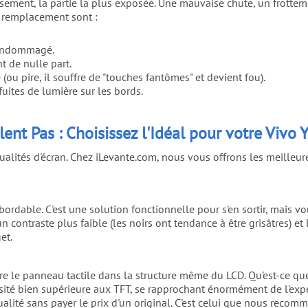
ment, la partie la plus exposée. Une mauvaise chute, un frottement
n remplacement sont :
t endommagé.
t de nulle part.
(ou pire, il souffre de "touches fantômes" et devient fou).
uites de lumière sur les bords.
nt Pas : Choisissez l'Idéal pour votre Vivo 
alités d'écran. Chez iLevante.com, nous vous offrons les meilleur
abordable. C'est une solution fonctionnelle pour s'en sortir, mais vo
n contraste plus faible (les noirs ont tendance à être grisâtres) et
et.
gre le panneau tactile dans la structure même du LCD. Qu'est-ce que
osité bien supérieure aux TFT, se rapprochant énormément de l'expér
ualité sans payer le prix d'un original. C'est celui que nous rec