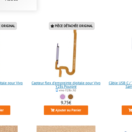
 ORIGINAL
PIÈCE DÉTACHÉE ORIGINAL
itale pour Vivo
Capteur flex d'empreinte digitale pour Vivo
Câble USB C / 
Y28s Pourpre
Sam
vivo Y28s 5G
9.75€
ier
Ajouter au Panier