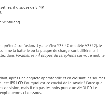
elfies, il dispose de 8 MP.
t.
 Scintillant).
t prêter à confusion. Il y a le Vivo Y28 4G (modèle V2352), le
comme la batterie ou la plaque de charge, sont différents !
allez dans
Paramètres > À propos du téléphone
sur votre mobile
ant, après une enquête approfondie et en croisant les sources
al est
IPS LCD
. Pourquoi est-ce crucial de le savoir ? Parce que
s de vision, mais il n'a pas les noirs purs d'un AMOLED. Le
 expliquerons ci-dessous.