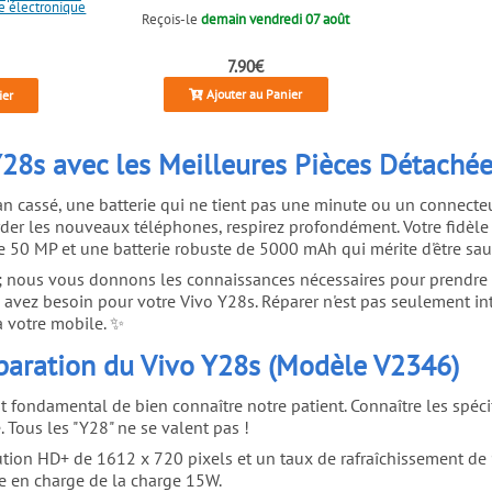
e électronique
Reçois-le
demain vendredi 07 août
7.90€
Ajouter au Panier
ier
28s avec les Meilleures Pièces Détaché
ran cassé, une batterie qui ne tient pas une minute ou un connect
arder les nouveaux téléphones, respirez profondément. Votre fidèl
de 50 MP et une batterie robuste de 5000 mAh qui mérite d'être sau
 nous vous donnons les connaissances nécessaires pour prendre la 
avez besoin pour votre Vivo Y28s. Réparer n'est pas seulement int
à votre mobile. ✨
éparation du Vivo Y28s (Modèle V2346)
st fondamental de bien connaître notre patient. Connaître les spé
 Tous les "Y28" ne se valent pas !
ion HD+ de 1612 x 720 pixels et un taux de rafraîchissement de 9
e en charge de la charge 15W.