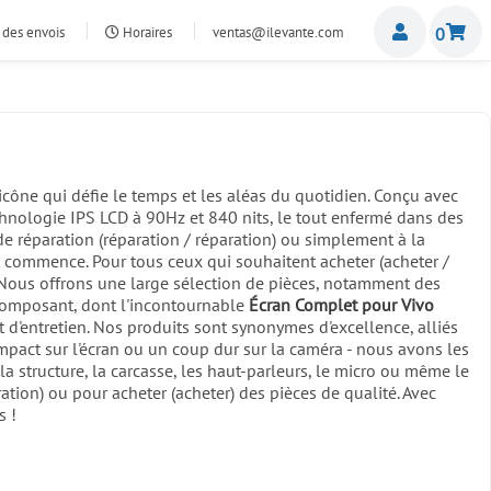
Miemb
 des envois
Horaires
ventas@ilevante.com
0
icône qui défie le temps et les aléas du quotidien. Conçu avec
echnologie IPS LCD à 90Hz et 840 nits, le tout enfermé dans des
réparation (réparation / réparation) ou simplement à la
ut commence. Pour tous ceux qui souhaitent acheter (acheter /
. Nous offrons une large sélection de pièces, notamment des
composant, dont l'incontournable
Écran Complet pour Vivo
t d'entretien. Nos produits sont synonymes d'excellence, alliés
mpact sur l'écran ou un coup dur sur la caméra - nous avons les
a structure, la carcasse, les haut-parleurs, le micro ou même le
ration) ou pour acheter (acheter) des pièces de qualité. Avec
s !