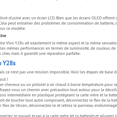
vré d'usine avec un écran LCD. Bien que les écrans OLED offrent un 
la peut entraîner des problèmes de consommation de batterie, de c
our ce modèle.
sine
re Vivo Y28s ait exactement le même aspect et la même sensation q
t les mêmes performances en termes de luminosité, de couleur, de 
cher, mais il garantit une réparation parfaite.
o Y28s
is ce n'est pas une mission impossible. Voici les étapes de base 
out !
he-cheveux ou un pistolet à air chaud à basse température pour ram
 frayez-vous un chemin avec précaution tout autour pour la décolle
ssis intermédiaire en plastique protégeant la carte mère et la batte
vant de toucher tout autre composant, déconnectez le flex de la batt
r flex de l'écran, déconnectez-le et retirez le panneau endommagé
nectez le nouvel écran à la carte mère (et la batterie) et allumez l