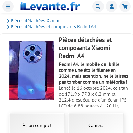
Menu
Buscar
Mie
Pièces détachées Xiaomi
Pièces détachées et composants Redmi A4
Pièces détachées et
composants Xiaomi
Redmi A4
Redmi A4, le mobile qui brille
comme une étoile filante en
2024, mais attention, ne le laissez
pas tomber comme un météorite !
Lancé le 16 octobre 2024, ce titan
de 171,9 x 77,8 x 8,2 mm et
212,4 g est équipé d’un écran IPS
LCD de 6,88 pouces à 120 Hz,
idéal pour dévorer des séries ou
des jeux sans clignotements. Si
votre
Redmi A4
a subi un choc et
Écran complet
Caméra
que l'écran s'est fissuré, ou que le