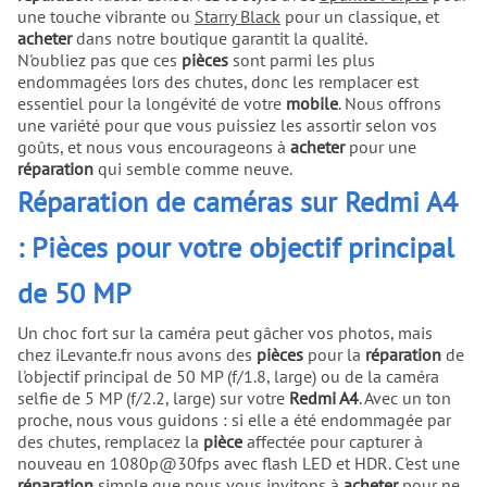
une touche vibrante ou
Starry Black
pour un classique, et
acheter
dans notre boutique garantit la qualité.
N'oubliez pas que ces
pièces
sont parmi les plus
endommagées lors des chutes, donc les remplacer est
essentiel pour la longévité de votre
mobile
. Nous offrons
une variété pour que vous puissiez les assortir selon vos
goûts, et nous vous encourageons à
acheter
pour une
réparation
qui semble comme neuve.
Réparation de caméras sur Redmi A4
: Pièces pour votre objectif principal
de 50 MP
Un choc fort sur la caméra peut gâcher vos photos, mais
chez iLevante.fr nous avons des
pièces
pour la
réparation
de
l'objectif principal de 50 MP (f/1.8, large) ou de la caméra
selfie de 5 MP (f/2.2, large) sur votre
Redmi A4
. Avec un ton
proche, nous vous guidons : si elle a été endommagée par
des chutes, remplacez la
pièce
affectée pour capturer à
nouveau en 1080p@30fps avec flash LED et HDR. C'est une
réparation
simple que nous vous invitons à
acheter
pour ne