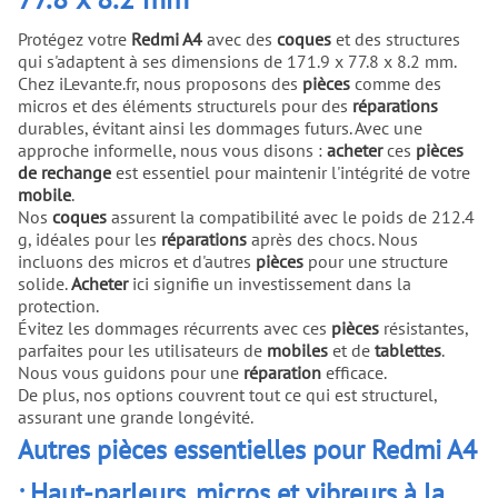
Protégez votre
Redmi A4
avec des
coques
et des structures
qui s'adaptent à ses dimensions de 171.9 x 77.8 x 8.2 mm.
Chez iLevante.fr, nous proposons des
pièces
comme des
micros et des éléments structurels pour des
réparations
durables, évitant ainsi les dommages futurs. Avec une
approche informelle, nous vous disons :
acheter
ces
pièces
de rechange
est essentiel pour maintenir l'intégrité de votre
mobile
.
Nos
coques
assurent la compatibilité avec le poids de 212.4
g, idéales pour les
réparations
après des chocs. Nous
incluons des micros et d'autres
pièces
pour une structure
solide.
Acheter
ici signifie un investissement dans la
protection.
Évitez les dommages récurrents avec ces
pièces
résistantes,
parfaites pour les utilisateurs de
mobiles
et de
tablettes
.
Nous vous guidons pour une
réparation
efficace.
De plus, nos options couvrent tout ce qui est structurel,
assurant une grande longévité.
Autres pièces essentielles pour Redmi A4
: Haut-parleurs, micros et vibreurs à la