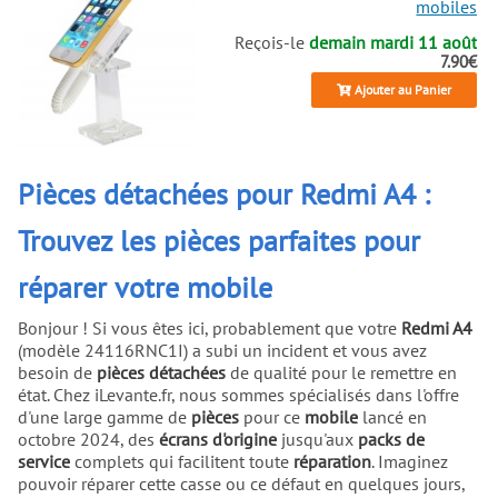
mobiles
Reçois-le
demain mardi 11 août
7.90€
Ajouter au Panier
Pièces détachées pour Redmi A4 :
Trouvez les pièces parfaites pour
réparer votre mobile
Bonjour ! Si vous êtes ici, probablement que votre
Redmi A4
(modèle 24116RNC1I) a subi un incident et vous avez
besoin de
pièces détachées
de qualité pour le remettre en
état. Chez iLevante.fr, nous sommes spécialisés dans l'offre
d'une large gamme de
pièces
pour ce
mobile
lancé en
octobre 2024, des
écrans d'origine
jusqu'aux
packs de
service
complets qui facilitent toute
réparation
. Imaginez
pouvoir réparer cette casse ou ce défaut en quelques jours,