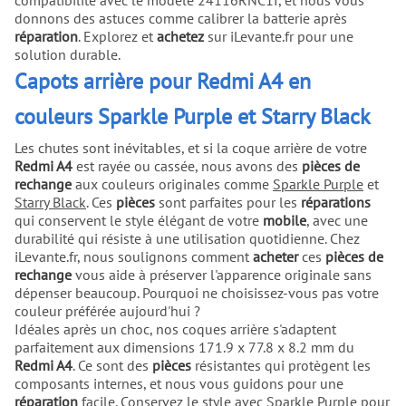
compatibilité avec le modèle 24116RNC1I, et nous vous
donnons des astuces comme calibrer la batterie après
réparation
. Explorez et
achetez
sur iLevante.fr pour une
solution durable.
Capots arrière pour Redmi A4 en
couleurs Sparkle Purple et Starry Black
Les chutes sont inévitables, et si la coque arrière de votre
Redmi A4
est rayée ou cassée, nous avons des
pièces de
rechange
aux couleurs originales comme
Sparkle Purple
et
Starry Black
. Ces
pièces
sont parfaites pour les
réparations
qui conservent le style élégant de votre
mobile
, avec une
durabilité qui résiste à une utilisation quotidienne. Chez
iLevante.fr, nous soulignons comment
acheter
ces
pièces de
rechange
vous aide à préserver l'apparence originale sans
dépenser beaucoup. Pourquoi ne choisissez-vous pas votre
couleur préférée aujourd'hui ?
Idéales après un choc, nos coques arrière s'adaptent
parfaitement aux dimensions 171.9 x 77.8 x 8.2 mm du
Redmi A4
. Ce sont des
pièces
résistantes qui protègent les
composants internes, et nous vous guidons pour une
réparation
facile. Conservez le style avec
Sparkle Purple
pour