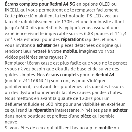
Écrans complets pour Redmi A4 5G
en options OLED ou
INCELL qui vous permettront de le remplacer facilement.
Cette
pièce
clé maintient la technologie IPS LCD avec un
taux de rafraîchissement de 120Hz et une luminosité allant
jusqu'à 600 nits (ou 450 nits typique), vous assurant une
expérience visuelle impeccable sur ses 6,88 pouces et 112,4
cm². Cela est idéal pour des
réparations
rapides, et nous
vous invitons à
acheter
des pièces détachées d'origine qui
rendront leur netteté à votre
mobile
. Imaginez voir vos
vidéos préférées sans rayures ?
Remplacer l'écran cassé est plus facile que vous ne le pensez
: vous n'avez besoin que d'outils de base et de suivre des
guides simples. Nos
écrans complets
pour le
Redmi A4
(modèle 24116RNC1I) sont conçus pour s'intégrer
parfaitement, résolvant des problèmes tels que des fissures
ou des dysfonctionnements tactiles causés par des chutes.
Nous mettons en avant la qualité de 120Hz pour un
défilement fluide et 600 nits pour une visibilité en extérieur,
ce qui rend la
réparation
intéressante. N'hésitez pas à
acheter
dans notre boutique et profitez d'une
pièce
qui semble
neuve!
Si vous êtes de ceux qui utilisent beaucoup le
mobile
ou