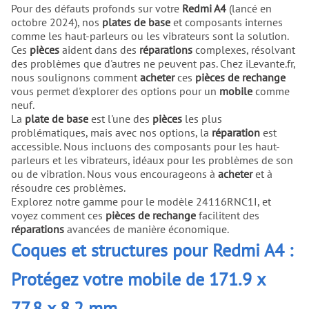
Pour des défauts profonds sur votre
Redmi A4
(lancé en
octobre 2024), nos
plates de base
et composants internes
comme les haut-parleurs ou les vibrateurs sont la solution.
Ces
pièces
aident dans des
réparations
complexes, résolvant
des problèmes que d'autres ne peuvent pas. Chez iLevante.fr,
nous soulignons comment
acheter
ces
pièces de rechange
vous permet d'explorer des options pour un
mobile
comme
neuf.
La
plate de base
est l'une des
pièces
les plus
problématiques, mais avec nos options, la
réparation
est
accessible. Nous incluons des composants pour les haut-
parleurs et les vibrateurs, idéaux pour les problèmes de son
ou de vibration. Nous vous encourageons à
acheter
et à
résoudre ces problèmes.
Explorez notre gamme pour le modèle 24116RNC1I, et
voyez comment ces
pièces de rechange
facilitent des
réparations
avancées de manière économique.
Coques et structures pour Redmi A4 :
Protégez votre mobile de 171.9 x
77.8 x 8.2 mm