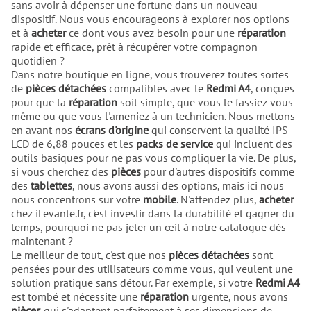
sans avoir à dépenser une fortune dans un nouveau
dispositif. Nous vous encourageons à explorer nos options
et à
acheter
ce dont vous avez besoin pour une
réparation
rapide et efficace, prêt à récupérer votre compagnon
quotidien ?
Dans notre boutique en ligne, vous trouverez toutes sortes
de
pièces détachées
compatibles avec le
Redmi A4
, conçues
pour que la
réparation
soit simple, que vous le fassiez vous-
même ou que vous l'ameniez à un technicien. Nous mettons
en avant nos
écrans d'origine
qui conservent la qualité IPS
LCD de 6,88 pouces et les
packs de service
qui incluent des
outils basiques pour ne pas vous compliquer la vie. De plus,
si vous cherchez des
pièces
pour d'autres dispositifs comme
des
tablettes
, nous avons aussi des options, mais ici nous
nous concentrons sur votre
mobile
. N'attendez plus,
acheter
chez iLevante.fr, c'est investir dans la durabilité et gagner du
temps, pourquoi ne pas jeter un œil à notre catalogue dès
maintenant ?
Le meilleur de tout, c'est que nos
pièces détachées
sont
pensées pour des utilisateurs comme vous, qui veulent une
solution pratique sans détour. Par exemple, si votre
Redmi A4
est tombé et nécessite une
réparation
urgente, nous avons
pièces
qui s'adaptent parfaitement à ses dimensions de