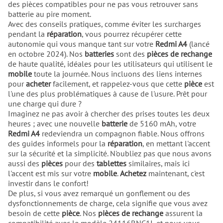
des pièces compatibles pour ne pas vous retrouver sans
batterie au pire moment.
Avec des conseils pratiques, comme éviter les surcharges
pendant la
réparation
, vous pourrez récupérer cette
autonomie qui vous manque tant sur votre
Redmi A4
(lancé
en octobre 2024). Nos
batteries
sont des
pièces de rechange
de haute qualité, idéales pour les utilisateurs qui utilisent le
mobile
toute la journée. Nous incluons des liens internes
pour
acheter
facilement, et rappelez-vous que cette
pièce
est
l'une des plus problématiques à cause de l'usure. Prêt pour
une charge qui dure ?
Imaginez ne pas avoir à chercher des prises toutes les deux
heures ; avec une nouvelle
batterie
de 5160 mAh, votre
Redmi A4
redeviendra un compagnon fiable. Nous offrons
des guides informels pour la
réparation
, en mettant l'accent
sur la sécurité et la simplicité. N'oubliez pas que nous avons
aussi des
pièces
pour des
tablettes
similaires, mais ici
l'accent est mis sur votre
mobile
.
Achetez
maintenant, c'est
investir dans le confort!
De plus, si vous avez remarqué un gonflement ou des
dysfonctionnements de charge, cela signifie que vous avez
besoin de cette
pièce
. Nos
pièces de rechange
assurent la